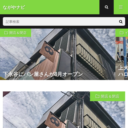
ながやナビ
開店＆閉店
上
下永谷にパン屋さんが8月オープン
ハロ
開店＆閉店