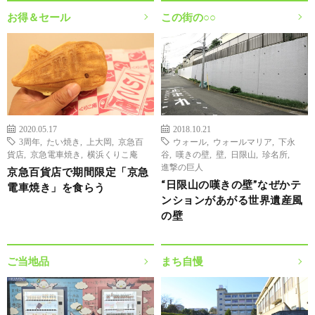
お得＆セール
この街の○○
2020.05.17
2018.10.21
3周年
,
たい焼き
,
上大岡
,
京急百
ウォール
,
ウォールマリア
,
下永
貨店
,
京急電車焼き
,
横浜くりこ庵
谷
,
嘆きの壁
,
壁
,
日限山
,
珍名所
,
進撃の巨人
京急百貨店で期間限定「京急
“日限山の嘆きの壁”なぜかテ
電車焼き」を食らう
ンションがあがる世界遺産風
の壁
ご当地品
まち自慢