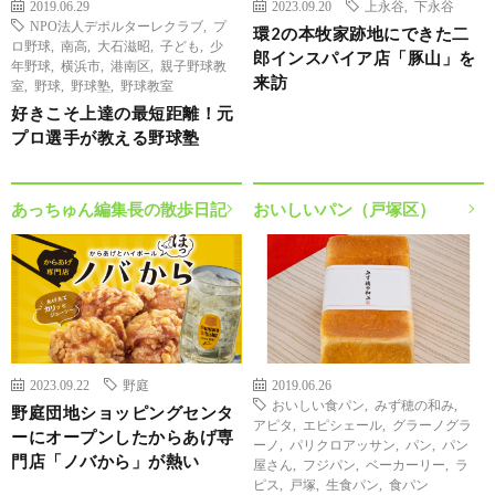
2019.06.29
2023.09.20
上永谷
,
下永谷
NPO法人デポルターレクラブ
,
プ
環2の本牧家跡地にできた二
ロ野球
,
南高
,
大石滋昭
,
子ども
,
少
郎インスパイア店「豚山」を
年野球
,
横浜市
,
港南区
,
親子野球教
来訪
室
,
野球
,
野球塾
,
野球教室
好きこそ上達の最短距離！元
プロ選手が教える野球塾
あっちゅん編集長の散歩日記
おいしいパン（戸塚区）
2023.09.22
野庭
2019.06.26
おいしい食パン
,
みず穂の和み
,
野庭団地ショッピングセンタ
アピタ
,
エピシェール
,
グラーノグラ
ーにオープンしたからあげ専
ーノ
,
パリクロアッサン
,
パン
,
パン
門店「ノバから」が熱い
屋さん
,
フジパン
,
ベーカーリー
,
ラ
ピス
,
戸塚
,
生食パン
,
食パン