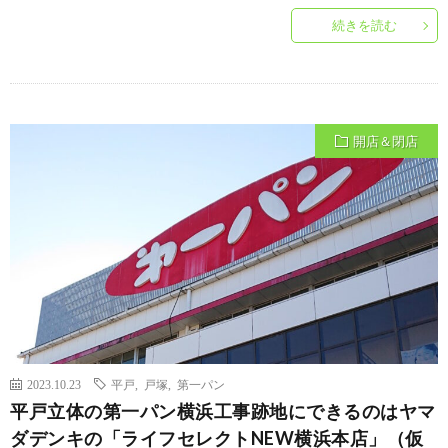
続きを読む
開店＆閉店
2023.10.23
平戸
,
戸塚
,
第一パン
平戸立体の第一パン横浜工事跡地にできるのはヤマ
ダデンキの「ライフセレクトNEW横浜本店」（仮