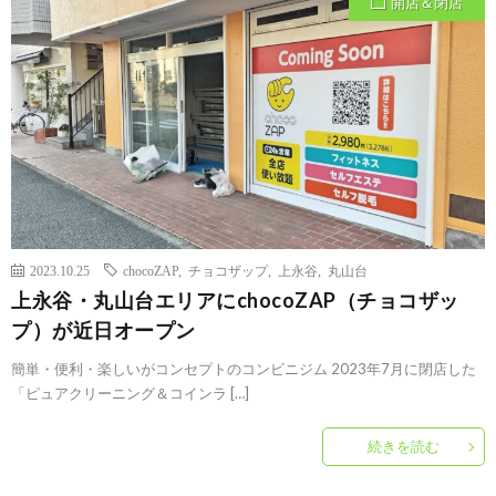
開店＆閉店
2023.10.25
chocoZAP
,
チョコザップ
,
上永谷
,
丸山台
上永谷・丸山台エリアにchocoZAP（チョコザッ
プ）が近日オープン
簡単・便利・楽しいがコンセプトのコンビニジム 2023年7月に閉店した
「ピュアクリーニング＆コインラ […]
続きを読む