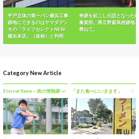
平戸立体の第一パン横浜工事
奇跡を起こし伝説となった
跡地にできるのはヤマダデン
奏楽部。県立野庭高校跡地
キの「ライフセレクトNEW
尋ねて。
横浜本店」（仮称）と判明
Category New Article
Eternal flame～街の情熱家～
「また食べにいきます」