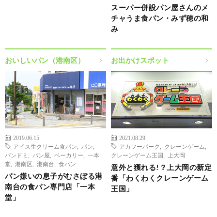
スーパー併設パン屋さんのメ
チャうま食パン・みず穂の和
み
おいしいパン（港南区）
お出かけスポット
2019.06.15
2021.08.29
アイス生クリーム食パン
,
パン
,
アカフーパーク
,
クレーンゲーム
,
パンドミ
,
パン屋
,
ベーカリー
,
一本
クレーンゲーム王国
,
上大岡
堂
,
港南区
,
港南台
,
食パン
意外と獲れる!？上大岡の新定
パン嫌いの息子がむさぼる港
番「わくわくクレーンゲーム
南台の食パン専門店「一本
王国」
堂」