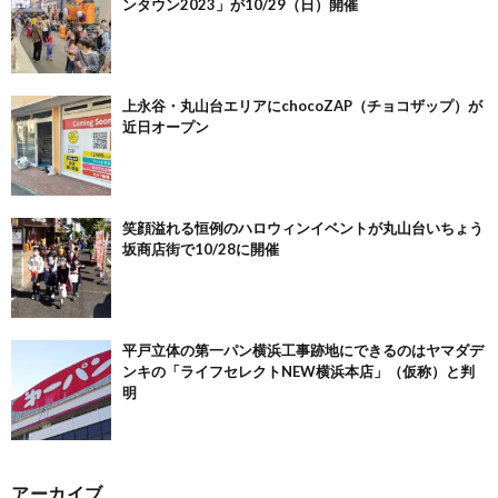
ンタウン2023」が10/29（日）開催
上永谷・丸山台エリアにchocoZAP（チョコザップ）が
近日オープン
笑顔溢れる恒例のハロウィンイベントが丸山台いちょう
坂商店街で10/28に開催
平戸立体の第一パン横浜工事跡地にできるのはヤマダデ
ンキの「ライフセレクトNEW横浜本店」（仮称）と判
明
アーカイブ