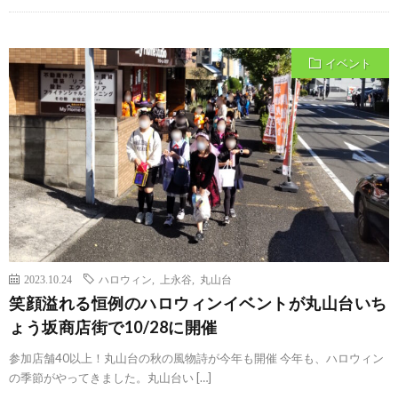
イベント
2023.10.24
ハロウィン
,
上永谷
,
丸山台
笑顔溢れる恒例のハロウィンイベントが丸山台いち
ょう坂商店街で10/28に開催
参加店舗40以上！丸山台の秋の風物詩が今年も開催 今年も、ハロウィン
の季節がやってきました。丸山台い […]