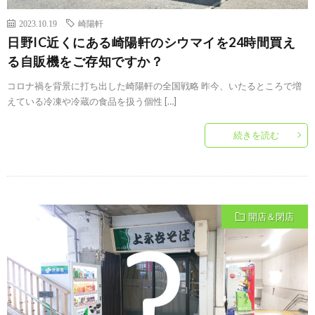
2023.10.19
崎陽軒
日野IC近くにある崎陽軒のシウマイを24時間買え
る自販機をご存知ですか？
コロナ禍を背景に打ち出した崎陽軒の全国戦略 昨今、いたるところで増
えている冷凍や冷蔵の食品を扱う個性 […]
続きを読む
開店＆閉店