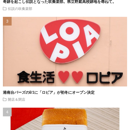
奇跡を起こし伝説となった吹奏楽部。県立野庭高校跡地を尋ねて。
伝説の吹奏楽部
港南台バーズのB1に「ロピア」が初冬にオープン決定
開店＆閉店