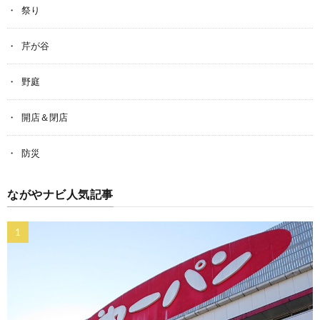
祭り
芹が谷
野庭
開店＆閉店
防災
ながやナビ人気記事