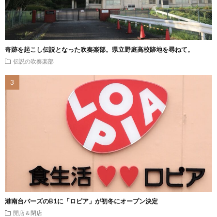
奇跡を起こし伝説となった吹奏楽部。県立野庭高校跡地を尋ねて。
伝説の吹奏楽部
港南台バーズのB1に「ロピア」が初冬にオープン決定
開店＆閉店