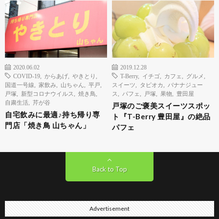
2020.06.02
2019.12.28
COVID-19
,
からあげ
,
やきとり
,
T-Berry
,
イチゴ
,
カフェ
,
グルメ
,
国道一号線
,
家飲み
,
山ちゃん
,
平戸
,
スイーツ
,
タピオカ
,
バナナジュー
戸塚
,
新型コロナウイルス
,
焼き鳥
,
ス
,
パフェ
,
戸塚
,
果物
,
豊田屋
自粛生活
,
芹が谷
戸塚のご褒美スイーツスポッ
自宅飲みに最適♪持ち帰り専
ト『T-Berry 豊田屋』の絶品
門店「焼き鳥 山ちゃん」
パフェ
Back to Top
Advertisement