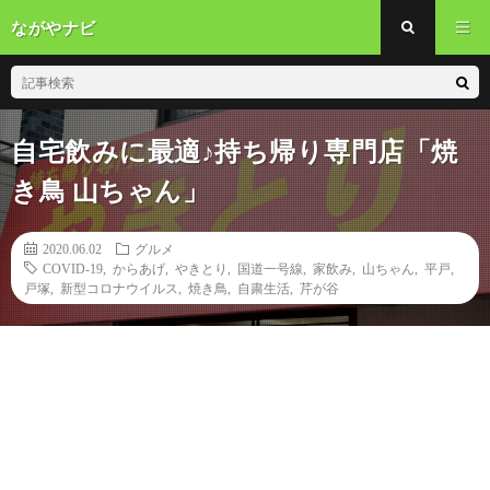
ながやナビ
自宅飲みに最適♪持ち帰り専門店「焼
き鳥 山ちゃん」
2020.06.02
グルメ
COVID-19
,
からあげ
,
やきとり
,
国道一号線
,
家飲み
,
山ちゃん
,
平戸
,
戸塚
,
新型コロナウイルス
,
焼き鳥
,
自粛生活
,
芹が谷