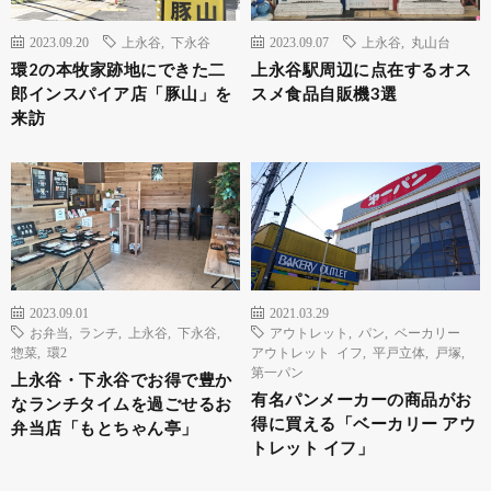
2023.09.20
上永谷
,
下永谷
2023.09.07
上永谷
,
丸山台
環2の本牧家跡地にできた二
上永谷駅周辺に点在するオス
郎インスパイア店「豚山」を
スメ食品自販機3選
来訪
2023.09.01
2021.03.29
お弁当
,
ランチ
,
上永谷
,
下永谷
,
アウトレット
,
パン
,
ベーカリー
惣菜
,
環2
アウトレット イフ
,
平戸立体
,
戸塚
,
第一パン
上永谷・下永谷でお得で豊か
有名パンメーカーの商品がお
なランチタイムを過ごせるお
得に買える「ベーカリー アウ
弁当店「もとちゃん亭」
トレット イフ」