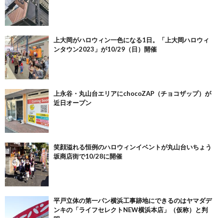
上大岡がハロウィン一色になる1日。「上大岡ハロウィ
ンタウン2023」が10/29（日）開催
上永谷・丸山台エリアにchocoZAP（チョコザップ）が
近日オープン
笑顔溢れる恒例のハロウィンイベントが丸山台いちょう
坂商店街で10/28に開催
平戸立体の第一パン横浜工事跡地にできるのはヤマダデ
ンキの「ライフセレクトNEW横浜本店」（仮称）と判