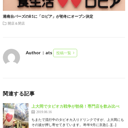
港南台バーズのB1に「ロピア」が初冬にオープン決定
開店＆閉店
Author：ats
投稿一覧
関連する記事
上大岡でタピオカ戦争が勃発！専門店を飲み比べ
2019.06.16
ちまたで流行中のタピオカ入りドリンクですが、上大岡にも
その波が押し寄せてきています。 昨年9月に京急 […][…]