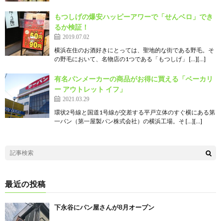
もつしげの爆安ハッピーアワーで「せんベロ」でき
るか検証！
2019.07.02
横浜在住のお酒好きにとっては、聖地的な街である野毛。そ
の野毛において、名物店の1つである「もつしげ」 […][…]
有名パンメーカーの商品がお得に買える「ベーカリ
ー アウトレット イフ」
2021.03.29
環状2号線と国道1号線が交差する平戸立体のすぐ横にある第
一パン（第一屋製パン株式会社）の横浜工場。そ […][…]
最近の投稿
下永谷にパン屋さんが8月オープン