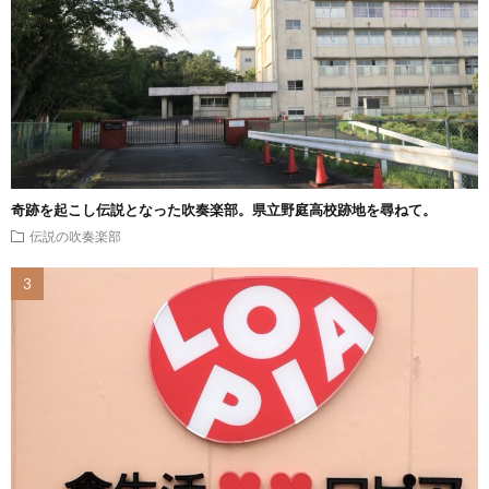
奇跡を起こし伝説となった吹奏楽部。県立野庭高校跡地を尋ねて。
伝説の吹奏楽部