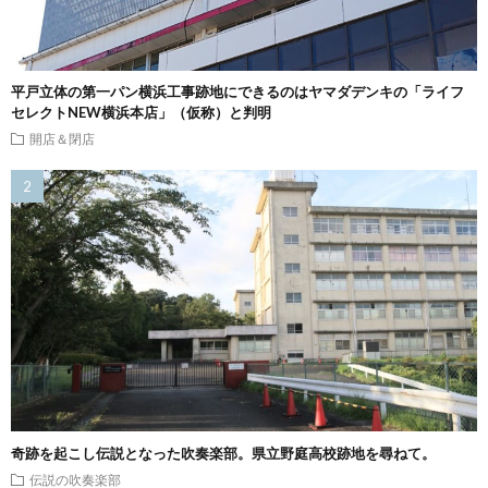
平戸立体の第一パン横浜工事跡地にできるのはヤマダデンキの「ライフ
セレクトNEW横浜本店」（仮称）と判明
開店＆閉店
奇跡を起こし伝説となった吹奏楽部。県立野庭高校跡地を尋ねて。
伝説の吹奏楽部