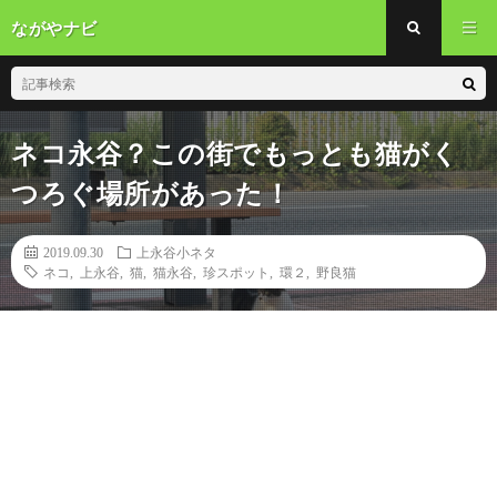
ながやナビ
ネコ永谷？この街でもっとも猫がく
つろぐ場所があった！
2019.09.30
上永谷小ネタ
ネコ
,
上永谷
,
猫
,
猫永谷
,
珍スポット
,
環２
,
野良猫