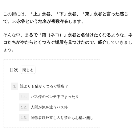
この街には、
「上」永谷、「下」永谷、「東」永谷と言った感じ
で、○○永谷という地名が複数存在
します。
そんな中、
まるで「猫（ネコ）」永谷と名付けたくなるような、ネ
コたちがやたらとくつろぐ場所を見つけたので、紹介
していきまし
ょう。
目次
1.
誰よりも猫がくつろぐ場所!?
1.1.
バス停のベンチ下でまったり
1.2.
人間が気を遣うバス停
1.3.
関係者以外立ち入り禁止もお構い無し