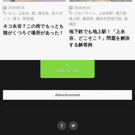
2019.09.30
2018.09.01
ネコ
,
上永谷
,
猫
,
猫永谷
,
珍スポ
ブルーライン
,
上永谷駅
,
地下鉄
ット
,
環２
,
野良猫
地上駅
,
横浜市
,
横浜市営地下鉄
,
港
南区
ネコ永谷？この街でもっとも
地下鉄でも地上駅！「上永
猫がくつろぐ場所があった！
谷、どこそこ？」問題を解決
する解答例
Back to Top
Advertisement