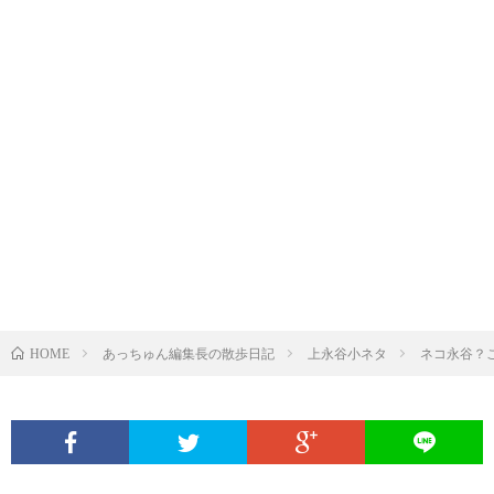
あっちゅん編集長の散歩日記
上永谷小ネタ
ネコ永谷？
HOME