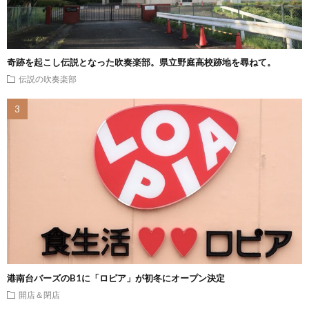
奇跡を起こし伝説となった吹奏楽部。県立野庭高校跡地を尋ねて。
伝説の吹奏楽部
港南台バーズのB1に「ロピア」が初冬にオープン決定
開店＆閉店