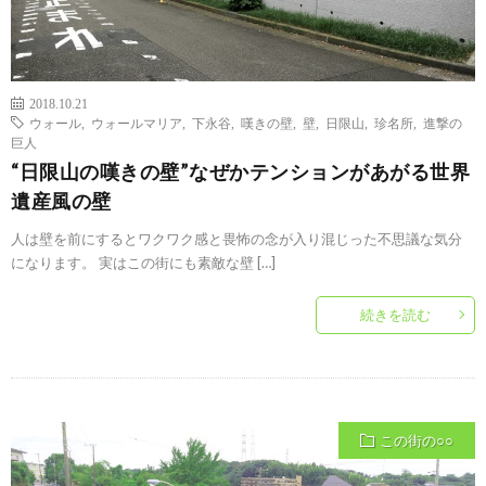
2018.10.21
ウォール
,
ウォールマリア
,
下永谷
,
嘆きの壁
,
壁
,
日限山
,
珍名所
,
進撃の
巨人
“日限山の嘆きの壁”なぜかテンションがあがる世界
遺産風の壁
人は壁を前にするとワクワク感と畏怖の念が入り混じった不思議な気分
になります。 実はこの街にも素敵な壁 […]
続きを読む
この街の○○