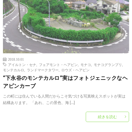
2018.10.01
アイルトン・セナ
,
フェアモント・ヘアピン
,
モナコ
,
モナコグランプリ
,
モンテカルロ
,
ランドマークタワー
,
ロウズ・ヘアピン
“下永谷のモンテカルロ”実はフォトジェニックなヘ
アピンカーブ
この町には住んでいる人間だからこそ気づける写真映えスポットが実は
結構あります。 「あれ、この景色、海 […]
続きを読む