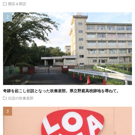
開店＆閉店
奇跡を起こし伝説となった吹奏楽部。県立野庭高校跡地を尋ねて。
伝説の吹奏楽部