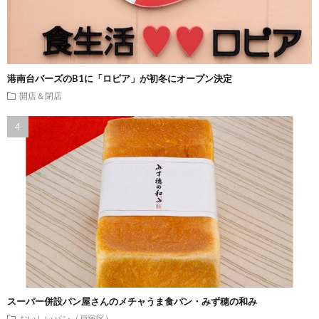
港南台バーズのB1に「ロピア」が初冬にオープン決定
開店＆閉店
スーパー併設パン屋さんのメチャうま食パン・みず穂の和み
おいしいパン（戸塚区）