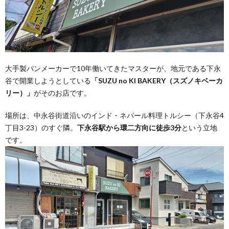
大手製パンメーカーで10年働いてきたマスターが、地元である下永
谷で開業しようとしている
「SUZU no KI BAKERY（スズノキベーカ
リー）」
がそのお店です。
場所は、中永谷街道沿いのインド・ネパール料理トルシー（下永谷4
丁目3-23）のすぐ隣。
下永谷駅から環二方向に徒歩3分
という立地
です。