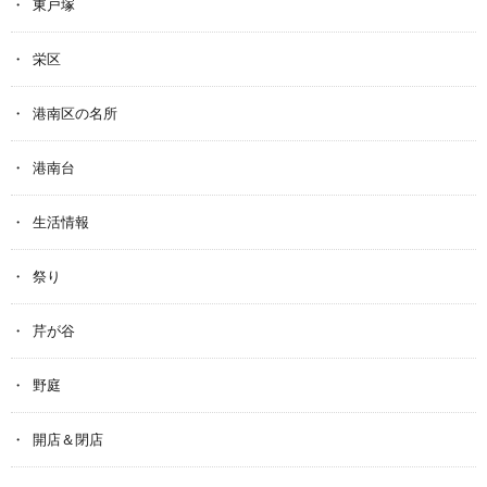
東戸塚
栄区
港南区の名所
港南台
生活情報
祭り
芹が谷
野庭
開店＆閉店