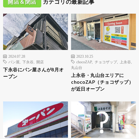
開店＆閉店
カテゴリの最新記事
2024.07.28
2023.10.25
パン屋
,
下永谷
,
開店
chocoZAP
,
チョコザップ
,
上永谷
,
丸山台
下永谷にパン屋さんが8月オ
上永谷・丸山台エリアに
ープン
chocoZAP（チョコザップ）
が近日オープン