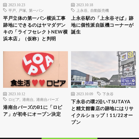
2023.10.23
2023.10.18
平戸
,
戸塚
,
第一パン
上永谷
,
自動販売機
平戸立体の第一パン横浜工事
上永谷駅の「上永谷そば」跡
跡地にできるのはヤマダデン
地に個性派自販機コーナーが
キの「ライフセレクトNEW横
誕生
浜本店」（仮称）と判明
2023.10.12
2023.10.09
下永谷
ロピア
,
港南台
,
港南台バーズ
下永谷の環2沿いTSUTAYA
港南台バーズのB1に「ロピ
と精文館書店の跡地にはリサ
ア」が初冬にオープン決定
イクルショップ！11/22オー
プン