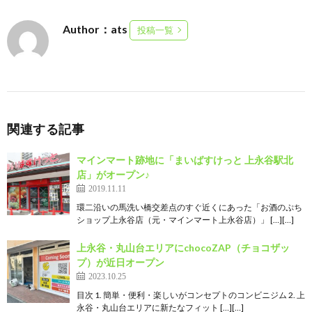
Author：ats
投稿一覧
関連する記事
マインマート跡地に「まいばすけっと 上永谷駅北
店」がオープン♪
2019.11.11
環二沿いの馬洗い橋交差点のすぐ近くにあった「お酒のぷち
ショップ上永谷店（元・マインマート上永谷店）」 […][…]
上永谷・丸山台エリアにchocoZAP（チョコザッ
プ）が近日オープン
2023.10.25
目次 1. 簡単・便利・楽しいがコンセプトのコンビニジム 2. 上
永谷・丸山台エリアに新たなフィット […][…]