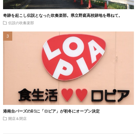
奇跡を起こし伝説となった吹奏楽部。県立野庭高校跡地を尋ねて。
伝説の吹奏楽部
港南台バーズのB1に「ロピア」が初冬にオープン決定
開店＆閉店