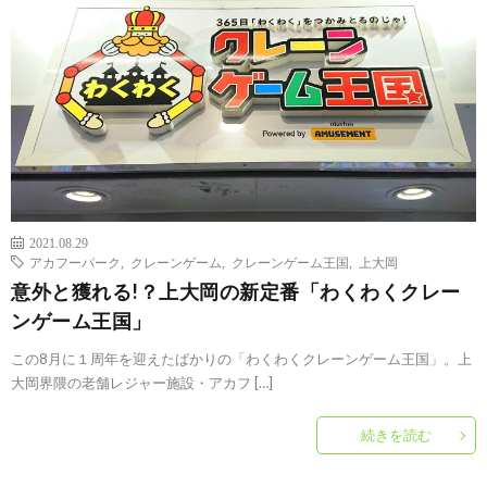
2021.08.29
アカフーパーク
,
クレーンゲーム
,
クレーンゲーム王国
,
上大岡
意外と獲れる!？上大岡の新定番「わくわくクレー
ンゲーム王国」
この8月に１周年を迎えたばかりの「わくわくクレーンゲーム王国」。上
大岡界隈の老舗レジャー施設・アカフ […]
続きを読む