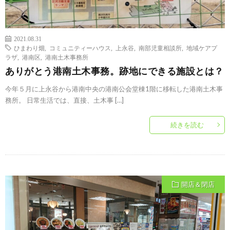
2021.08.31
ひまわり畑
,
コミュニティーハウス
,
上永谷
,
南部児童相談所
,
地域ケアプ
ラザ
,
港南区
,
港南土木事務所
ありがとう港南土木事務。跡地にできる施設とは？
今年５月に上永谷から港南中央の港南公会堂棟1階に移転した港南土木事
務所。 日常生活では、直接、土木事 […]
続きを読む
開店＆閉店