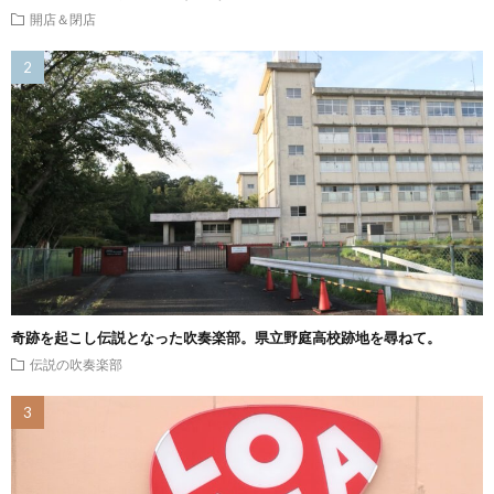
開店＆閉店
奇跡を起こし伝説となった吹奏楽部。県立野庭高校跡地を尋ねて。
伝説の吹奏楽部