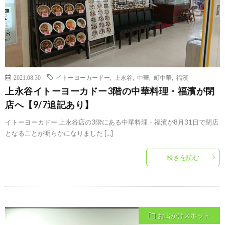
2021.08.30
イトーヨーカードー
,
上永谷
,
中華
,
町中華
,
福濱
上永谷イトーヨーカドー3階の中華料理・福濱が閉
店へ【9/7追記あり】
イトーヨーカドー 上永谷店の3階にある中華料理・福濱が8月31日で閉店
となることが明らかになりました […]
続きを読む
お出かけスポット