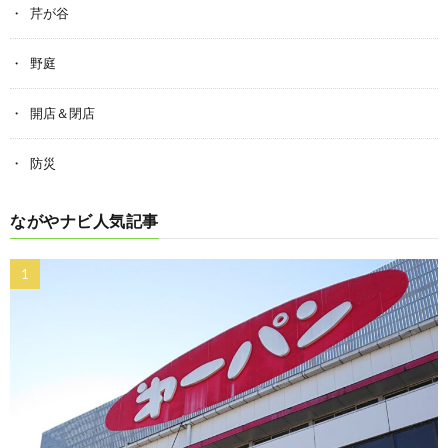
芹が谷
野庭
開店＆閉店
防災
ながやナビ人気記事