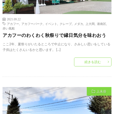
2021.09.22
アカフー
,
アカフーパーク
,
イベント
,
クレープ
,
メダカ
,
上大岡
,
港南区
,
赤い風船
アカフーのわくわく秋祭りで縁日気分を味わおう
ここ2年、夏祭りがいたるところで中止になり、さみしい思いをしている
子供はたくさんいるかと思います。 […]
続きを読む
上永谷