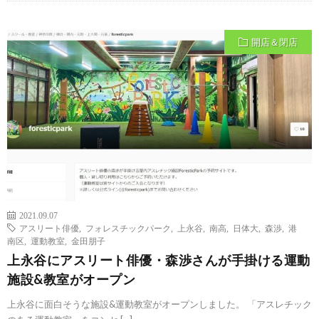
開店＆閉店
2021.09.07
アスリート俳優
,
フォレスチックパーク
,
上永谷
,
南高
,
日体大
,
森渉
,
港
南区
,
運動教室
,
金田朋子
上永谷にアスリート俳優・森渉さんが手掛ける運動
施設&教室がオープン
上永谷に面白そうな施設&運動教室がオープンしました。 「アスレチック