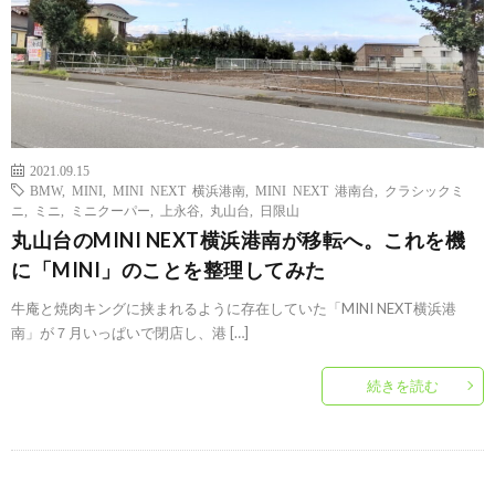
2021.09.15
BMW
,
MINI
,
MINI NEXT 横浜港南
,
MINI NEXT 港南台
,
クラシックミ
ニ
,
ミニ
,
ミニクーパー
,
上永谷
,
丸山台
,
日限山
丸山台のMINI NEXT横浜港南が移転へ。これを機
に「MINI」のことを整理してみた
牛庵と焼肉キングに挟まれるように存在していた「MINI NEXT横浜港
南」が７月いっぱいで閉店し、港 […]
続きを読む