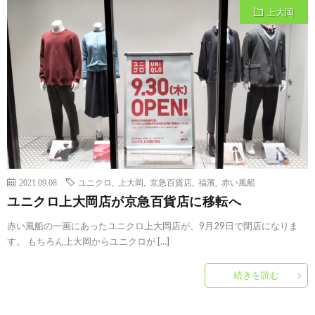
上大岡
2021.09.08
ユニクロ
,
上大岡
,
京急百貨店
,
福濱
,
赤い風船
ユニクロ上大岡店が京急百貨店に移転へ
赤い風船の一画にあったユニクロ上大岡店が、9月29日で閉店になりま
す。 もちろん上大岡からユニクロが […]
続きを読む