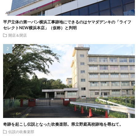
平戸立体の第一パン横浜工事跡地にできるのはヤマダデンキの「ライフ
セレクトNEW横浜本店」（仮称）と判明
開店＆閉店
奇跡を起こし伝説となった吹奏楽部。県立野庭高校跡地を尋ねて。
伝説の吹奏楽部