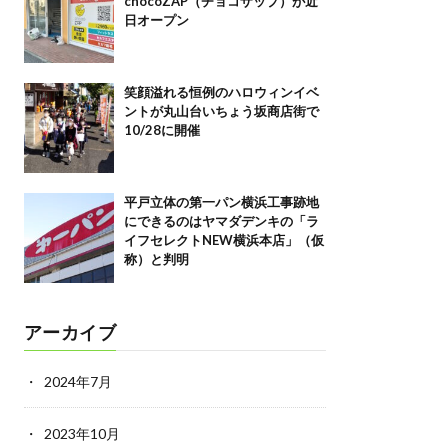
chocoZAP（チョコザップ）が近
日オープン
笑顔溢れる恒例のハロウィンイベ
ントが丸山台いちょう坂商店街で
10/28に開催
平戸立体の第一パン横浜工事跡地
にできるのはヤマダデンキの「ラ
イフセレクトNEW横浜本店」（仮
称）と判明
アーカイブ
2024年7月
2023年10月