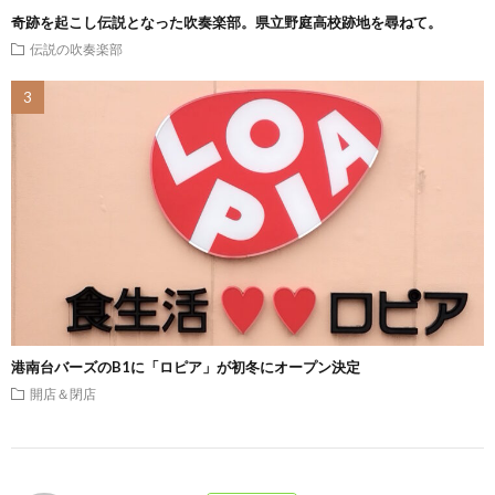
奇跡を起こし伝説となった吹奏楽部。県立野庭高校跡地を尋ねて。
伝説の吹奏楽部
港南台バーズのB1に「ロピア」が初冬にオープン決定
開店＆閉店