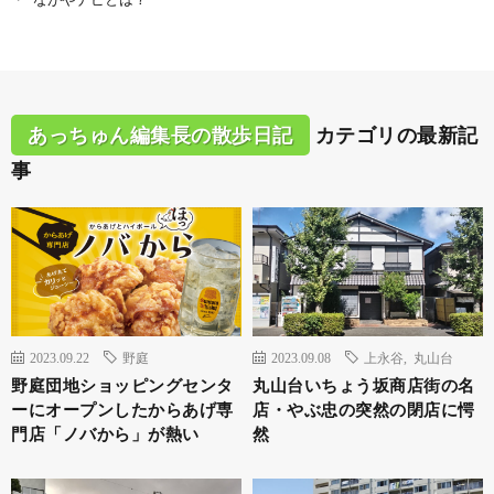
あっちゅん編集長の散歩日記
カテゴリの最新記
事
2023.09.22
野庭
2023.09.08
上永谷
,
丸山台
野庭団地ショッピングセンタ
丸山台いちょう坂商店街の名
ーにオープンしたからあげ専
店・やぶ忠の突然の閉店に愕
門店「ノバから」が熱い
然