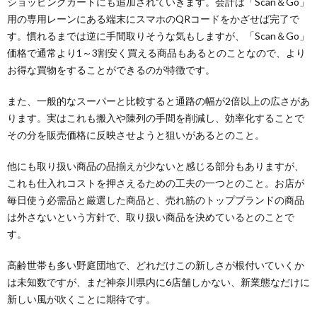
ショッピングカートにも追加されていきます。会計は「Scan＆Go」
用の専用レーンにある端末にスマホのQRコードをかざせば完了で
す。慣れるまでは逆に手間取りそうな気もしますが、「Scan＆Go」
価格で通常より1～3割安く買える商品もあるとのことなので、より
お得な買物をすることができるのが特徴です。
また、一般的なスーパーと比較すると通路の幅が2倍以上の広さがあ
ります。実はこれも搬入や陳列の手間を削減し、効率化することで
その分を販売価格に反映させようと狙いがあるとのこと。
他にも取り扱い商品の品揃えが少ないと感じる部分もありますが、
これも仕入れコストを押さえるための工夫の一つとのこと。お店が
毎日使う必需品と厳選した商品と、売れ筋のトップブランドの商品
は外さないという方針で、取り扱い商品を決めているとのことで
す。
高齢世帯も多い野庭団地で、どれだけこの新しさが根付いていくか
は未知数ですが、まだ神奈川県内に6店舗しかない、新業態なだけに
新しい風が吹くことに期待です。