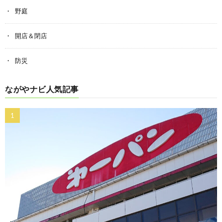
野庭
開店＆閉店
防災
ながやナビ人気記事