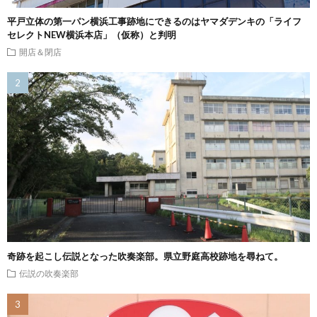
平戸立体の第一パン横浜工事跡地にできるのはヤマダデンキの「ライフ
セレクトNEW横浜本店」（仮称）と判明
開店＆閉店
奇跡を起こし伝説となった吹奏楽部。県立野庭高校跡地を尋ねて。
伝説の吹奏楽部