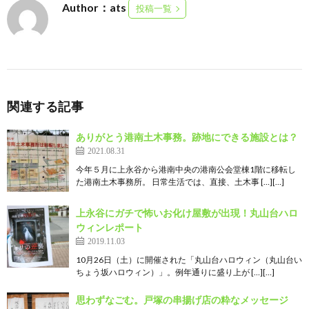
Author：ats
投稿一覧
関連する記事
ありがとう港南土木事務。跡地にできる施設とは？
2021.08.31
今年５月に上永谷から港南中央の港南公会堂棟1階に移転し
た港南土木事務所。 日常生活では、直接、土木事 […][…]
上永谷にガチで怖いお化け屋敷が出現！丸山台ハロ
ウィンレポート
2019.11.03
10月26日（土）に開催された「丸山台ハロウィン（丸山台い
ちょう坂ハロウィン）」。例年通りに盛り上が […][…]
思わずなごむ。戸塚の串揚げ店の粋なメッセージ