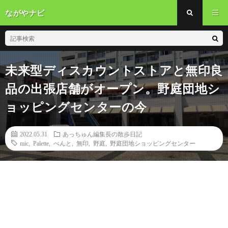
ながやナビ
未来型ディスカウントストアと無印良
品の出張店舗がオープン。野庭団地シ
ョッピングセンターの今
2022.05.31
あっちゅん編集長の散歩日記
mic
,
Palette
,
べんと
,
無印
,
野庭
,
野庭団地ショッピングセンター