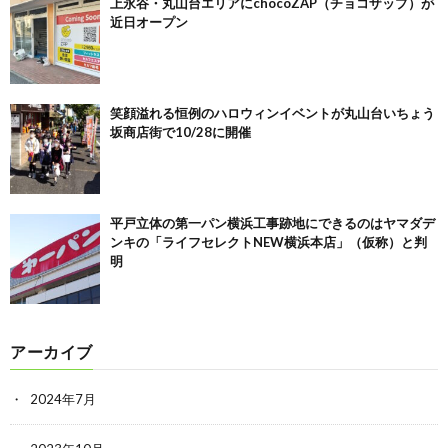
上永谷・丸山台エリアにchocoZAP（チョコザップ）が
近日オープン
笑顔溢れる恒例のハロウィンイベントが丸山台いちょう
坂商店街で10/28に開催
平戸立体の第一パン横浜工事跡地にできるのはヤマダデ
ンキの「ライフセレクトNEW横浜本店」（仮称）と判
明
アーカイブ
2024年7月