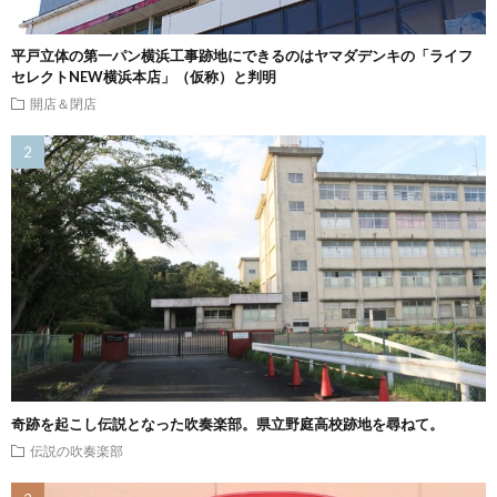
平戸立体の第一パン横浜工事跡地にできるのはヤマダデンキの「ライフ
セレクトNEW横浜本店」（仮称）と判明
開店＆閉店
奇跡を起こし伝説となった吹奏楽部。県立野庭高校跡地を尋ねて。
伝説の吹奏楽部