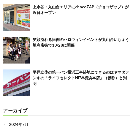
上永谷・丸山台エリアにchocoZAP（チョコザップ）が
近日オープン
笑顔溢れる恒例のハロウィンイベントが丸山台いちょう
坂商店街で10/28に開催
平戸立体の第一パン横浜工事跡地にできるのはヤマダデ
ンキの「ライフセレクトNEW横浜本店」（仮称）と判
明
アーカイブ
2024年7月