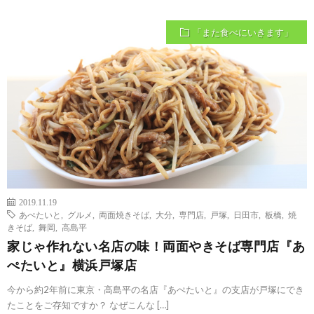
「また食べにいきます」
2019.11.19
あぺたいと
,
グルメ
,
両面焼きそば
,
大分
,
専門店
,
戸塚
,
日田市
,
板橋
,
焼
きそば
,
舞岡
,
高島平
家じゃ作れない名店の味！両面やきそば専門店『あ
ぺたいと』横浜戸塚店
今から約2年前に東京・高島平の名店『あぺたいと』の支店が戸塚にでき
たことをご存知ですか？ なぜこんな […]