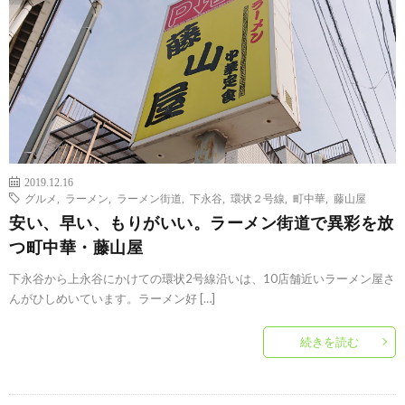
2019.12.16
グルメ
,
ラーメン
,
ラーメン街道
,
下永谷
,
環状２号線
,
町中華
,
藤山屋
安い、早い、もりがいい。ラーメン街道で異彩を放
つ町中華・藤山屋
下永谷から上永谷にかけての環状2号線沿いは、10店舗近いラーメン屋さ
んがひしめいています。ラーメン好 […]
続きを読む