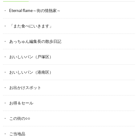
Eternal flame～街の情熱家～
「また食べにいきます」
あっちゅん編集長の散歩日記
おいしいパン（戸塚区）
おいしいパン（港南区）
お出かけスポット
お得＆セール
この街の○○
ご当地品