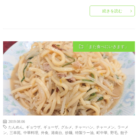
続きを読む
「また食べにいきます」
2019.08.06
たんめん
,
ギョウザ
,
ギョーザ
,
グルメ
,
チャーハン
,
チャーメン
,
ラーメ
ン
,
三幸苑
,
中華料理
,
外食
,
港南台
,
炒麺
,
特製ラー油
,
町中華
,
野毛
,
餃子