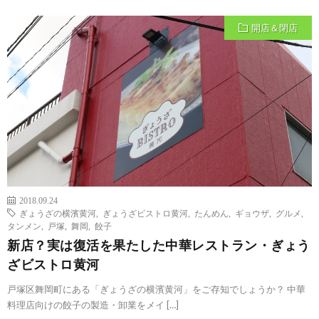
開店＆閉店
2018.09.24
ぎょうざの横濱黄河
,
ぎょうざビストロ黄河
,
たんめん
,
ギョウザ
,
グルメ
,
タンメン
,
戸塚
,
舞岡
,
餃子
新店？実は復活を果たした中華レストラン・ぎょう
ざビストロ黄河
戸塚区舞岡町にある「ぎょうざの横濱黄河」をご存知でしょうか？ 中華
料理店向けの餃子の製造・卸業をメイ […]