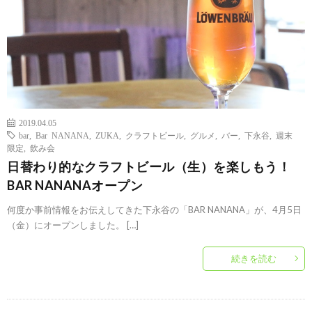
2019.04.05
bar
,
Bar NANANA
,
ZUKA
,
クラフトビール
,
グルメ
,
バー
,
下永谷
,
週末
限定
,
飲み会
日替わり的なクラフトビール（生）を楽しもう！
BAR NANANAオープン
何度か事前情報をお伝えしてきた下永谷の「BAR NANANA」が、4月5日
（金）にオープンしました。 […]
続きを読む