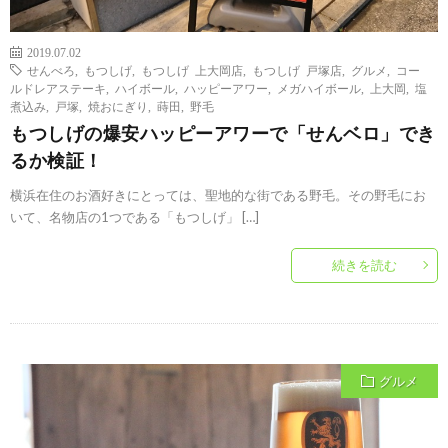
2019.07.02
せんべろ
,
もつしげ
,
もつしげ 上大岡店
,
もつしげ 戸塚店
,
グルメ
,
コー
ルドレアステーキ
,
ハイボール
,
ハッピーアワー
,
メガハイボール
,
上大岡
,
塩
煮込み
,
戸塚
,
焼おにぎり
,
蒔田
,
野毛
もつしげの爆安ハッピーアワーで「せんベロ」でき
るか検証！
横浜在住のお酒好きにとっては、聖地的な街である野毛。その野毛にお
いて、名物店の1つである「もつしげ」 […]
続きを読む
グルメ