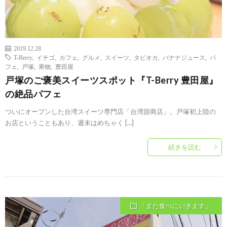
2019.12.28
T-Berry
,
イチゴ
,
カフェ
,
グルメ
,
スイーツ
,
タピオカ
,
バナナジュース
,
パ
フェ
,
戸塚
,
果物
,
豊田屋
戸塚のご褒美スイーツスポット『T-Berry 豊田屋』
の絶品パフェ
ついにオープンした台湾スイーツ専門店「台湾甜商店」。戸塚初上陸の
お店ということもあり、週末はめちゃく […]
続きを読む
「また食べにいきます」