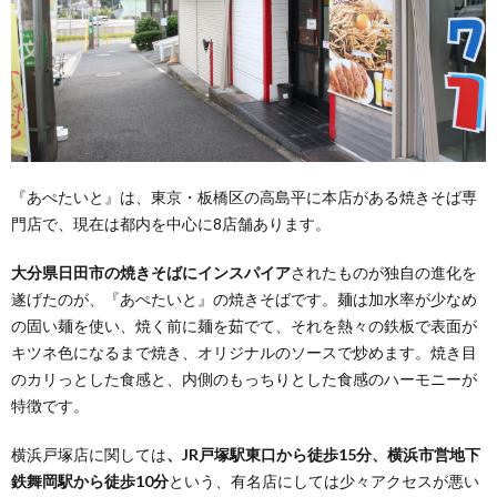
『あぺたいと』は、東京・板橋区の高島平に本店がある焼きそば専
門店で、現在は都内を中心に8店舗あります。
大分県日田市の焼きそばにインスパイア
されたものが独自の進化を
遂げたのが、『あぺたいと』の焼きそばです。麺は加水率が少なめ
の固い麺を使い、焼く前に麺を茹でて、それを熱々の鉄板で表面が
キツネ色になるまで焼き、オリジナルのソースで炒めます。焼き目
のカリっとした食感と、内側のもっちりとした食感のハーモニーが
特徴です。
横浜戸塚店に関しては
、JR戸塚駅東口から徒歩15分、横浜市営地下
鉄舞岡駅から徒歩10分
という、有名店にしては少々アクセスが悪い