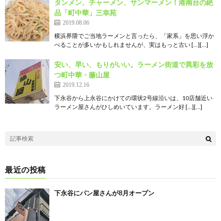
タンメン、チャーメン、サンマーメン！港南台の絶
品「町中華」三幸苑
2019.08.06
横浜界隈でご当地ラーメンと言ったら、「家系」を思い浮か
べることが多いかもしれませんが、実はもっと古い […][…]
安い、早い、もりがいい。ラーメン街道で異彩を放
つ町中華・藤山屋
2019.12.16
下永谷から上永谷にかけての環状2号線沿いは、10店舗近い
ラーメン屋さんがひしめいています。ラーメン好 […][…]
最近の投稿
下永谷にパン屋さんが8月オープン