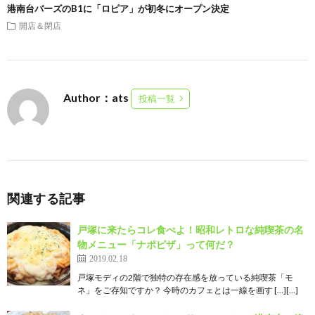
港南台バーズのB1に「ロピア」が初冬にオープン決定
開店＆閉店
Author：ats
投稿一覧
関連する記事
戸塚に来たらコレ食べよ！昭和レトロな純喫茶の名
物メニュー「ナポピザ」って何だ？
2019.02.18
戸塚モディの2階で独特の存在感を放っている純喫茶「モ
ネ」をご存知ですか？ 今時のカフェとは一線を画す […][…]