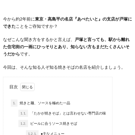
今から約2年前に
東京・高島平の名店『あぺたいと』の支店が戸塚に
できた
ことをご存知ですか？
なぜこんな聞き方をするかと言えば、
戸塚と言っても、駅から離れ
た住宅街の一画にひっそりとあり、知らない方もまだたくさんいそ
うだから
です。
今回は、そんな知る人ぞ知る焼きそばの名店を紹介しましょう。
目次
1.
焼きと麺、ソースを極めた一品
1.1.
「たかが焼きそば」とは言わせない専門店の味
1.2.
ビールに合うソース焼きそば
1.2.1.
●主なメニュー