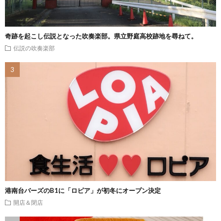
奇跡を起こし伝説となった吹奏楽部。県立野庭高校跡地を尋ねて。
伝説の吹奏楽部
港南台バーズのB1に「ロピア」が初冬にオープン決定
開店＆閉店