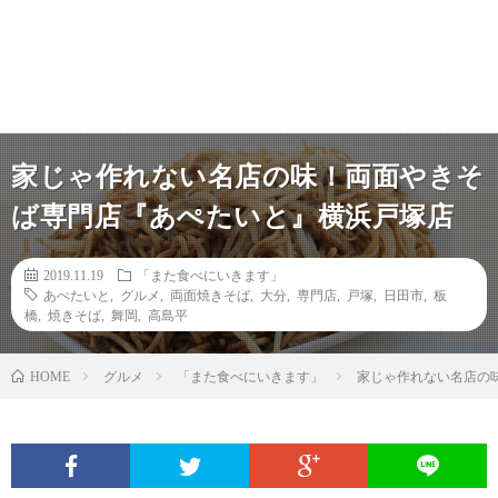
家じゃ作れない名店の味！両面やきそ
ば専門店『あぺたいと』横浜戸塚店
2019.11.19
「また食べにいきます」
あぺたいと
,
グルメ
,
両面焼きそば
,
大分
,
専門店
,
戸塚
,
日田市
,
板
橋
,
焼きそば
,
舞岡
,
高島平
グルメ
「また食べにいきます」
家じゃ作れない名店の
HOME