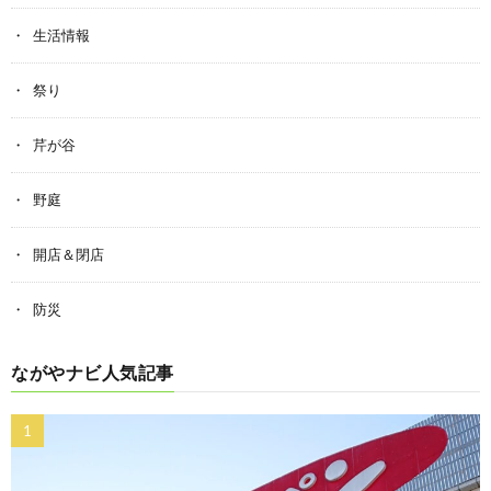
生活情報
祭り
芹が谷
野庭
開店＆閉店
防災
ながやナビ人気記事