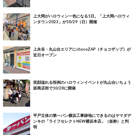
上大岡がハロウィン一色になる1日。「上大岡ハロウィ
ンタウン2023」が10/29（日）開催
上永谷・丸山台エリアにchocoZAP（チョコザップ）が
近日オープン
笑顔溢れる恒例のハロウィンイベントが丸山台いちょう
坂商店街で10/28に開催
平戸立体の第一パン横浜工事跡地にできるのはヤマダデ
ンキの「ライフセレクトNEW横浜本店」（仮称）と判
明