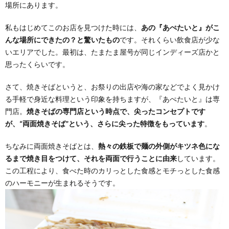
場所にあります。
私もはじめてこのお店を見つけた時には、
あの『あぺたいと』がこ
んな場所にできたの？と驚いたもの
です。それくらい飲食店が少な
いエリアでした。最初は、たまたま屋号が同じインディーズ店かと
思ったくらいです。
さて、焼きそばというと、お祭りの出店や海の家などでよく見かけ
る手軽で身近な料理という印象を持ちますが、『あぺたいと』は専
門店。
焼きそばの専門店という時点で、尖ったコンセプトです
が、“両面焼きそば”という、さらに尖った特徴をもっています
。
ちなみに両面焼きそばとは、
熱々の鉄板で麺の外側がキツネ色にな
るまで焼き目をつけて、それを両面で行うことに由来
しています。
この工程により、食べた時のカリっとした食感とモチっとした食感
のハーモニーが生まれるそうです。