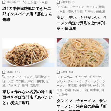
2023.09.20
上永谷
,
下永谷
2019.12.16
グルメ
,
ラーメン
,
ラーメン街道
,
環2の本牧家跡地にできた二
下永谷
,
環状２号線
,
町中華
,
藤山屋
郎インスパイア店「豚山」を
安い、早い、もりがいい。ラ
来訪
ーメン街道で異彩を放つ町中
華・藤山屋
2019.11.19
2019.08.06
あぺたいと
,
グルメ
,
両面焼きそ
たんめん
,
ギョウザ
,
ギョーザ
,
ば
,
大分
,
専門店
,
戸塚
,
日田市
,
板
グルメ
,
チャーハン
,
チャーメン
,
ラ
橋
,
焼きそば
,
舞岡
,
高島平
ーメン
,
三幸苑
,
中華料理
,
外食
,
港
南台
,
炒麺
,
特製ラー油
,
町中華
,
野
家じゃ作れない名店の味！両
毛
,
餃子
面やきそば専門店『あぺたい
タンメン、チャーメン、サン
と』横浜戸塚店
マーメン！港南台の絶品「町