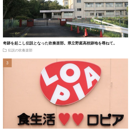
奇跡を起こし伝説となった吹奏楽部。県立野庭高校跡地を尋ねて。
伝説の吹奏楽部