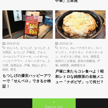
中華」三幸苑
2019.07.02
2019.02.18
せんべろ
,
もつしげ
,
もつしげ 上
カフェ
,
カレーナポリタン
,
スパ
大岡店
,
もつしげ 戸塚店
,
グルメ
,
ゲッティ
,
ナポリタン
,
ナポリタンタ
コールドレアステーキ
,
ハイボール
,
ン
,
ナポリタン学会
,
モネ
,
喫茶店
,
ハッピーアワー
,
メガハイボール
,
上
岩井のごま辣油
,
岩井の胡麻油
,
戸
大岡
,
塩煮込み
,
戸塚
,
焼おにぎり
,
塚
,
純喫茶
,
純喫茶モネ
蒔田
,
野毛
戸塚に来たらコレ食べよ！昭
もつしげの爆安ハッピーアワ
和レトロな純喫茶の名物メニ
ーで「せんベロ」できるか検
ュー「ナポピザ」って何だ？
証！
Back to Top