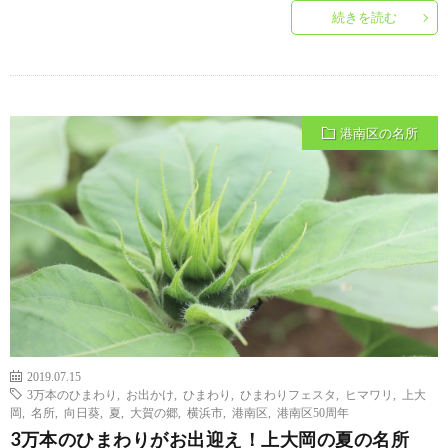
続きを読む
港南区の名所
2019.07.15
3万本のひまわり
,
お出かけ
,
ひまわり
,
ひまわりフェスタ
,
ヒマワリ
,
上大
岡
,
名所
,
向日葵
,
夏
,
大賀の郷
,
横浜市
,
港南区
,
港南区50周年
3万本のひまわりがお出迎え！上大岡の夏の名所