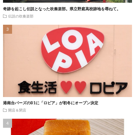
奇跡を起こし伝説となった吹奏楽部。県立野庭高校跡地を尋ねて。
伝説の吹奏楽部
港南台バーズのB1に「ロピア」が初冬にオープン決定
開店＆閉店