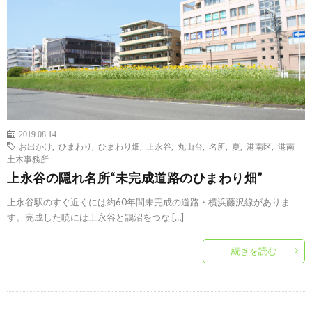
2019.08.14
お出かけ
,
ひまわり
,
ひまわり畑
,
上永谷
,
丸山台
,
名所
,
夏
,
港南区
,
港南
土木事務所
上永谷の隠れ名所“未完成道路のひまわり畑”
上永谷駅のすぐ近くには約60年間未完成の道路・横浜藤沢線がありま
す。完成した暁には上永谷と鵠沼をつな […]
続きを読む