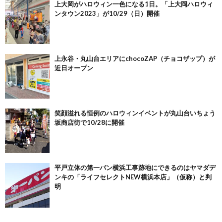
上大岡がハロウィン一色になる1日。「上大岡ハロウィ
ンタウン2023」が10/29（日）開催
上永谷・丸山台エリアにchocoZAP（チョコザップ）が
近日オープン
笑顔溢れる恒例のハロウィンイベントが丸山台いちょう
坂商店街で10/28に開催
平戸立体の第一パン横浜工事跡地にできるのはヤマダデ
ンキの「ライフセレクトNEW横浜本店」（仮称）と判
明