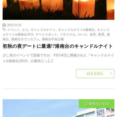
2019.10.10
イベント
,
エコ
,
キャンドルナイト
,
キャンドルナイトin港南台
,
キャンド
ルナイトin港南台2019
,
デートスポット
,
リサイクル
,
ロハス
,
名所
,
夜景
,
港
南台
,
港南台タウンカフェ
,
港南台中央公園
初秋の夜デートに最適!?港南台のキャンドルナイト
少し前のイベントで恐縮ですが、9月14日に開催された『キャンドルナイ
トin港南台2019』が最高だっ […]
続きを読む
港南区の名所