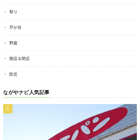
祭り
芹が谷
野庭
開店＆閉店
防災
ながやナビ人気記事