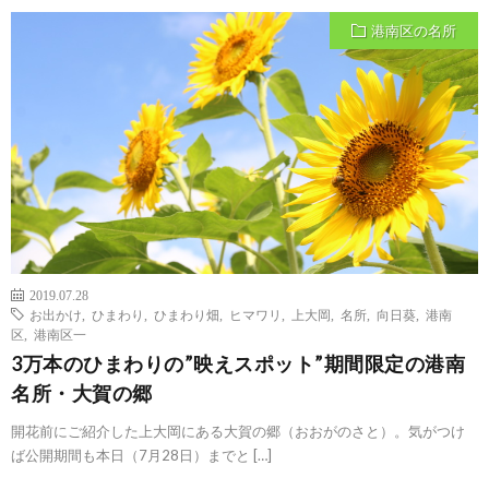
港南区の名所
2019.07.28
お出かけ
,
ひまわり
,
ひまわり畑
,
ヒマワリ
,
上大岡
,
名所
,
向日葵
,
港南
区
,
港南区一
3万本のひまわりの”映えスポット”期間限定の港南
名所・大賀の郷
開花前にご紹介した上大岡にある大賀の郷（おおがのさと）。気がつけ
ば公開期間も本日（7月28日）までと […]