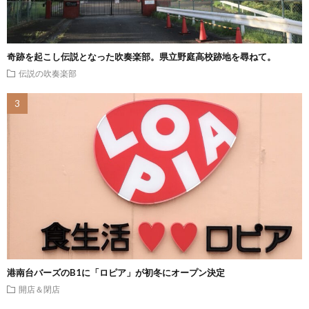
奇跡を起こし伝説となった吹奏楽部。県立野庭高校跡地を尋ねて。
伝説の吹奏楽部
港南台バーズのB1に「ロピア」が初冬にオープン決定
開店＆閉店