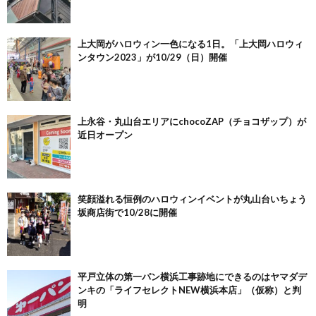
上大岡がハロウィン一色になる1日。「上大岡ハロウィ
ンタウン2023」が10/29（日）開催
上永谷・丸山台エリアにchocoZAP（チョコザップ）が
近日オープン
笑顔溢れる恒例のハロウィンイベントが丸山台いちょう
坂商店街で10/28に開催
平戸立体の第一パン横浜工事跡地にできるのはヤマダデ
ンキの「ライフセレクトNEW横浜本店」（仮称）と判
明