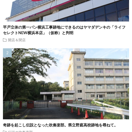
平戸立体の第一パン横浜工事跡地にできるのはヤマダデンキの「ライフ
セレクトNEW横浜本店」（仮称）と判明
開店＆閉店
奇跡を起こし伝説となった吹奏楽部。県立野庭高校跡地を尋ねて。
伝説の吹奏楽部