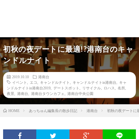
初秋の夜デートに最適!?港南台のキャ
ンドルナイト
2019.10.10
港南台
イベント
,
エコ
,
キャンドルナイト
,
キャンドルナイトin港南台
,
キャ
ンドルナイトin港南台2019
,
デートスポット
,
リサイクル
,
ロハス
,
名所
,
夜景
,
港南台
,
港南台タウンカフェ
,
港南台中央公園
あっちゅん編集長の散歩日記
港南台
初秋の夜デートに最
HOME