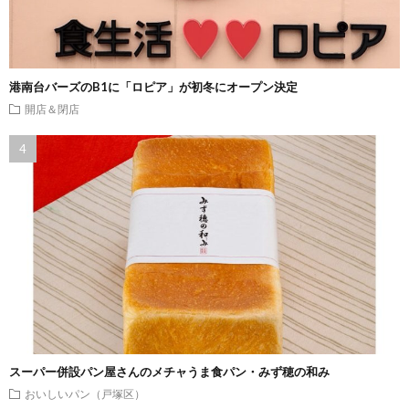
港南台バーズのB1に「ロピア」が初冬にオープン決定
開店＆閉店
スーパー併設パン屋さんのメチャうま食パン・みず穂の和み
おいしいパン（戸塚区）