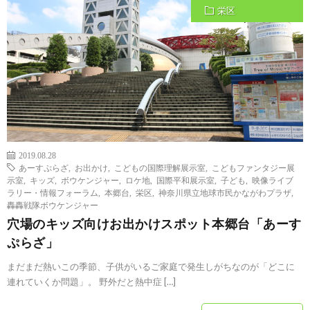
栄区
2019.08.28
あーすぷらざ
,
お出かけ
,
こどもの国際理解展示室
,
こどもファンタジー展
示室
,
キッズ
,
ボウケンジャー
,
ロケ地
,
国際平和展示室
,
子ども
,
映像ライブ
ラリー・情報フォーラム
,
本郷台
,
栄区
,
神奈川県立地球市民かながわプラザ
,
轟轟戦隊ボウケンジャー
穴場のキッズ向けお出かけスポット本郷台「あーす
ぷらざ」
まだまだ熱いこの季節、子供がいるご家庭で発生しがちなのが「どこに
連れていくか問題」。 野外だと熱中症 […]