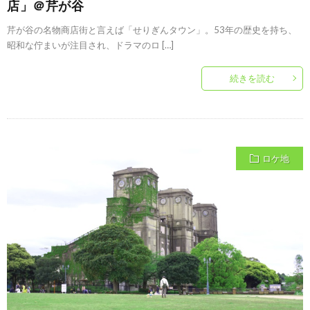
店」＠芹が谷
芹が谷の名物商店街と言えば「せりぎんタウン」。53年の歴史を持ち、
昭和な佇まいが注目され、ドラマのロ […]
続きを読む
ロケ地