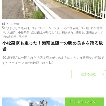
2019.09.01
ひよどり団地入口
,
ロイヤルホームセンター 港南台店前
,
ロケ地
,
ロケ地巡
り
,
大泉洋
,
小松菜奈
,
恋は雨上がりのように
,
橘あきら
,
港南台
,
港南台さえず
りの丘公園
,
聖地巡礼
小松菜奈も走った！港南区随一の眺め良さを誇る坂
道
2018年5月に公開された『恋は雨上がりのように』という映画をご存知で
すか？ティーン向けの映画っぽさ […]
続きを読む
お出かけスポット