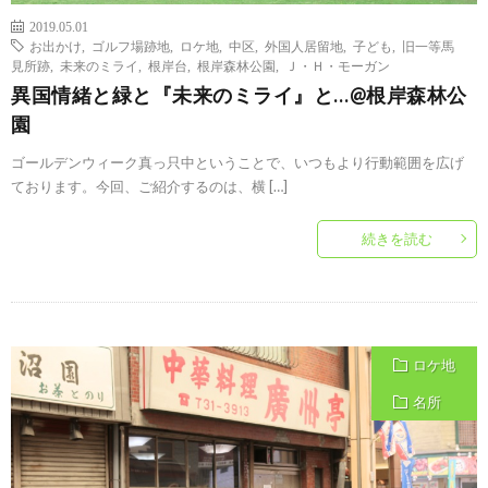
2019.05.01
お出かけ
,
ゴルフ場跡地
,
ロケ地
,
中区
,
外国人居留地
,
子ども
,
旧一等馬
見所跡
,
未来のミライ
,
根岸台
,
根岸森林公園
,
Ｊ・Ｈ・モーガン
異国情緒と緑と『未来のミライ』と…@根岸森林公
園
ゴールデンウィーク真っ只中ということで、いつもより行動範囲を広げ
ております。今回、ご紹介するのは、横 […]
続きを読む
ロケ地
名所