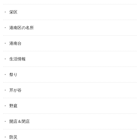
栄区
港南区の名所
港南台
生活情報
祭り
芹が谷
野庭
開店＆閉店
防災