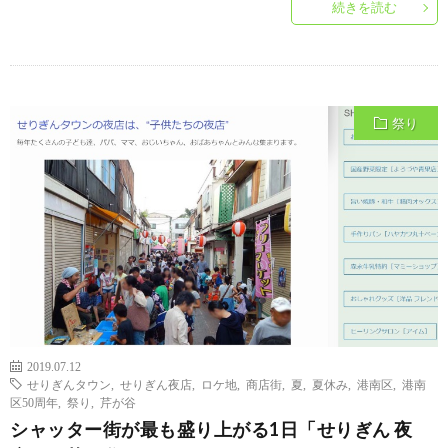
続きを読む
祭り
2019.07.12
せりぎんタウン
,
せりぎん夜店
,
ロケ地
,
商店街
,
夏
,
夏休み
,
港南区
,
港南
区50周年
,
祭り
,
芹が谷
シャッター街が最も盛り上がる1日「せりぎん 夜