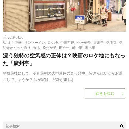
2019.04.30
まち中華
,
サンマーメン
,
ロケ地
,
中嶋哲也
,
小松菜奈
,
廣州亭
,
弘明寺
,
弘
明寺かんのん通り
,
来る
,
松たか子
,
田准一
,
町中華
,
黒木華
漂う独特の空気感の正体は？映画のロケ地にもなっ
た「廣州亭」
平成最後にして、令和最初の大型連休の真っ只中、皆さんはいかがお過
ごしでしょうか？ 我が家は、混雑が嫌 […]
続きを読む