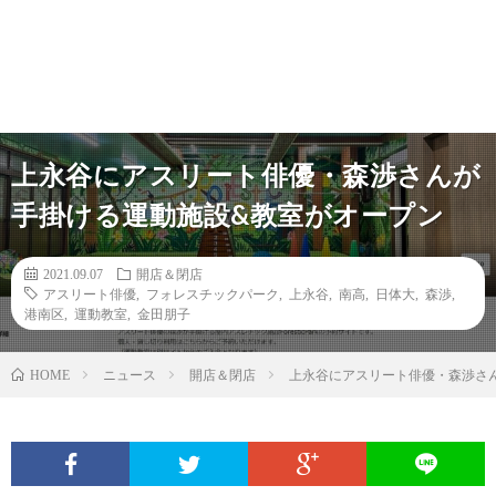
上永谷にアスリート俳優・森渉さんが
手掛ける運動施設&教室がオープン
2021.09.07
開店＆閉店
アスリート俳優
,
フォレスチックパーク
,
上永谷
,
南高
,
日体大
,
森渉
,
港南区
,
運動教室
,
金田朋子
ニュース
開店＆閉店
上永谷にアスリート俳優・森渉さ
HOME