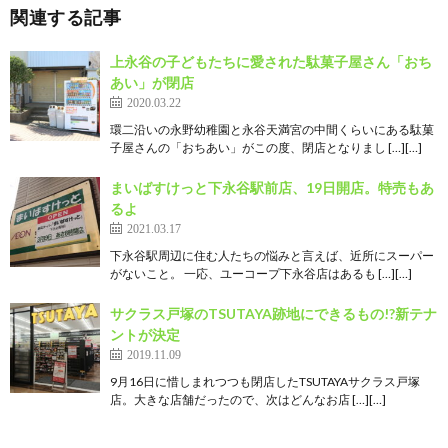
関連する記事
上永谷の子どもたちに愛された駄菓子屋さん「おち
あい」が閉店
2020.03.22
環二沿いの永野幼稚園と永谷天満宮の中間くらいにある駄菓
子屋さんの「おちあい」がこの度、閉店となりまし […][…]
まいばすけっと下永谷駅前店、19日開店。特売もあ
るよ
2021.03.17
下永谷駅周辺に住む人たちの悩みと言えば、近所にスーパー
がないこと。 一応、ユーコープ下永谷店はあるも […][…]
サクラス戸塚のTSUTAYA跡地にできるもの!?新テナ
ントが決定
2019.11.09
9月16日に惜しまれつつも閉店したTSUTAYAサクラス戸塚
店。大きな店舗だったので、次はどんなお店 […][…]