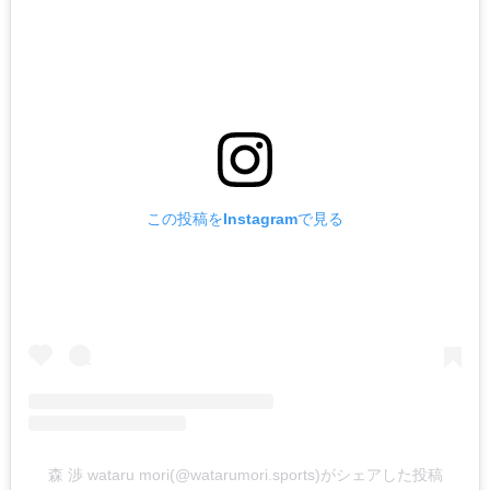
この投稿をInstagramで見る
森 渉 wataru mori(@watarumori.sports)がシェアした投稿