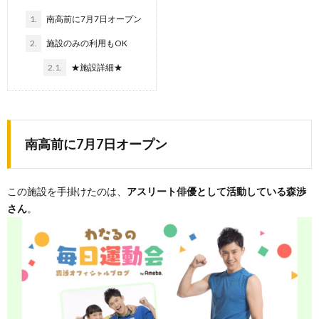
1.
南高前に7月7日オープン
2.
施設のみの利用もOK
2.1.
★施設詳細★
南高前に7月7日オープン
この施設を手掛けたのは、
アスリート俳優として活動している森渉
さん
。