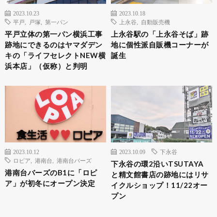
2023.10.23
2023.10.18
平戸
,
戸塚
,
第一パン
上永谷
,
自動販売機
平戸立体の第一パン横浜工事
上永谷駅の「上永谷そば」跡
跡地にできるのはヤマダデン
地に個性派自販機コーナーが
キの「ライフセレクトNEW横
誕生
浜本店」（仮称）と判明
2023.10.12
2023.10.09
下永谷
ロピア
,
港南台
,
港南台バーズ
下永谷の環2沿いTSUTAYA
港南台バーズのB1に「ロピ
と精文館書店の跡地にはリサ
ア」が初冬にオープン決定
イクルショップ！11/22オー
プン