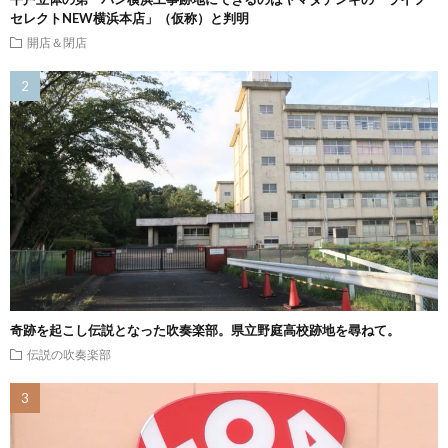
セレクトNEW横浜本店」（仮称）と判明
開店＆閉店
奇跡を起こし伝説となった吹奏楽部。県立野庭高校跡地を尋ねて。
伝説の吹奏楽部