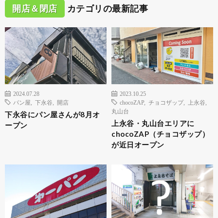
開店＆閉店
カテゴリの最新記事
2024.07.28
2023.10.25
パン屋
,
下永谷
,
開店
chocoZAP
,
チョコザップ
,
上永谷
,
丸山台
下永谷にパン屋さんが8月オ
上永谷・丸山台エリアに
ープン
chocoZAP（チョコザップ）
が近日オープン