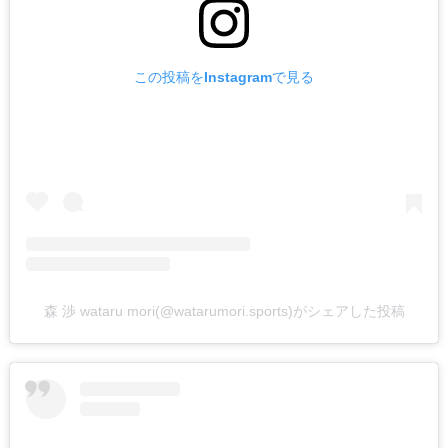
この投稿をInstagramで見る
森 渉 wataru mori(@watarumori.sports)がシェアした投稿