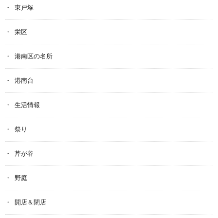
東戸塚
栄区
港南区の名所
港南台
生活情報
祭り
芹が谷
野庭
開店＆閉店