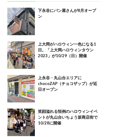
下永谷にパン屋さんが8月オープ
ン
上大岡がハロウィン一色になる1
日。「上大岡ハロウィンタウン
2023」が10/29（日）開催
上永谷・丸山台エリアに
chocoZAP（チョコザップ）が近
日オープン
笑顔溢れる恒例のハロウィンイベ
ントが丸山台いちょう坂商店街で
10/28に開催