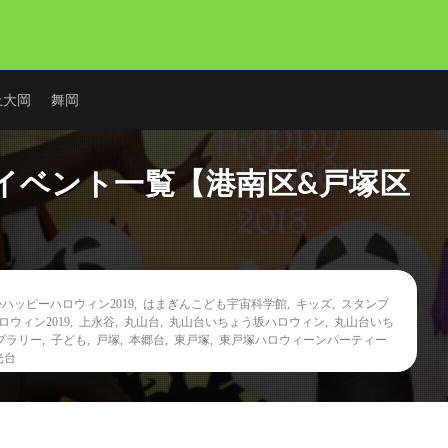
上大岡
舞岡
イベント一覧【港南区&戸塚区
ハッピーハロウィン2019
,
はまぎんこども宇宙科学館
,
キッズ
,
スタンプ
ウィン2019
,
上永谷
,
丸山台
,
丸山台いちょう坂ハロウィン
,
丸山台いち
プラリー
,
子ども
,
戸塚
,
本郷台
,
東戸塚
,
東戸塚ハロウィーンパーティー
光台