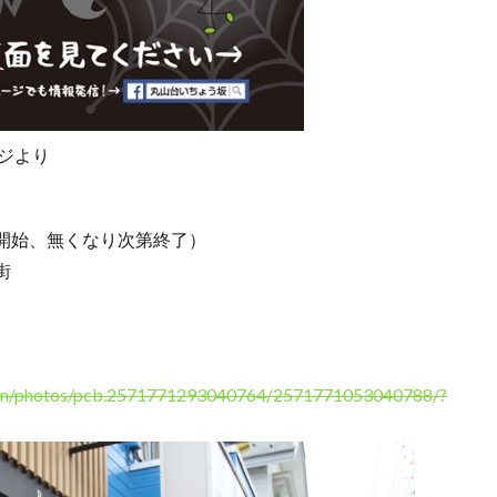
ージより
順次開始、無くなり次第終了）
街
ten/photos/pcb.2571771293040764/2571771053040788/?