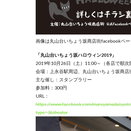
画像は丸山台いちょう坂商店街facebookペ
「丸山台いちょう坂ハロウィン2019」
2019年10月26日（土）11:00～（各店で
会場：上永谷駅周辺、丸山台いちょう坂商店
主な催し：スタンプラリー
参加料：300円
URL：
https://www.facebook.com/maruyamadaisyo
type=3&theater