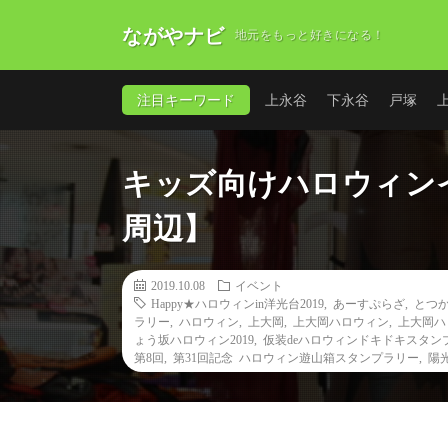
ながやナビ
地元をもっと好きになる！
注目キーワード
上永谷
下永谷
戸塚
キッズ向けハロウィン
周辺】
2019.10.08
イベント
Happy★ハロウィンin洋光台2019
,
あーすぷらざ
,
とつか
ラリー
,
ハロウィン
,
上大岡
,
上大岡ハロウィン
,
上大岡ハロ
ょう坂ハロウィン2019
,
仮装deハロウィンドキドキスタン
第8回
,
第31回記念 ハロウィン遊山箱スタンプラリー
,
陽