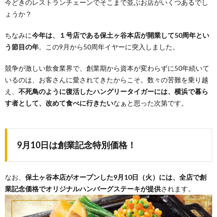
今どきのレストランチェーンでそこまで並ぶお店がいくつあるでし
ょうか？
ちなみに
今年は、１号店である保土ヶ谷本店が開業して50周年とい
う節目の年
。この9月から50周年イヤーに突入しました。
競争が激しい飲食業界で、創業期から資本が変わらずに50年続いて
いるのは、お客さんに愛されてきたからこそ。数々の苦難を乗り越
え、
不死鳥のように復活したハングリータイガーには、横浜で暮ら
す者として、改めて食べに行きたい
なぁと思った次第です。
9月10日は創業記念特別価格！
なお、
保土ヶ谷本店がオープンした9月10日（火）には、全店で創
業記念価格でオリジナルハンバーグステーキが提供
されます。