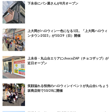
下永谷にパン屋さんが8月オープン
上大岡がハロウィン一色になる1日。「上大岡ハロウィ
ンタウン2023」が10/29（日）開催
上永谷・丸山台エリアにchocoZAP（チョコザップ）が
近日オープン
笑顔溢れる恒例のハロウィンイベントが丸山台いちょう
坂商店街で10/28に開催