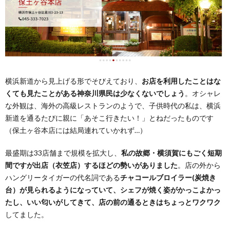
横浜新道から見上げる形でそびえており、
お店を利用したことはな
くても見たことがある神奈川県民は少なくないでしょう
。オシャレ
な外観は、海外の高級レストランのようで、子供時代の私は、横浜
新道を通るたびに親に「あそこ行きたい！」とねだったものです
（保土ヶ谷本店には結局連れていかれず…）
最盛期は33店舗まで規模を拡大し、
私の故郷・横須賀にもごく短期
間ですが出店（衣笠店）するほどの勢いがありました
。店の外から
ハングリータイガーの代名詞である
チャコールブロイラー(炭焼き
台）が見られるようになっていて、シェフが焼く姿がかっこよかっ
たし、いい匂いがしてきて、店の前の通るときはちょっとワクワク
してました。