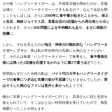
その後「ハングリータイガー」は、不採算店舗を閉めたのか、店舗
は減り、「ハングリータイガーって今もあるの？」なんて会話を聞
くこともしばしば。さらに
2000年に食中毒が起きたことから、保土
ヶ谷店、相鉄ジョイナス店、若葉台店の3店舗からの再出発
を余儀な
くされます。さらに
BSE問題による牛肉離れもあり、まさに倒産の
危機
に。
しかし、それを支えたのが
地元・神奈川の熱狂的な「ハングリータ
イガー」ファン
。実は私の学生時代の先輩にも熱心なファンがい
て、その人は毎週「ハングリータイガー」で食事をし、
食中毒発生
後には残った3店舗を応援するかのように週3で通うほど
でした。
世間知らずだった当時の私は、
バイト代の大半をハングリータイガ
ーでの食事につぎ込む先輩の姿が不思議
でなりませんでしたが、
実
はそうした熱心なファンは意外と多かった
ようです。
確かに先輩とハングリータイガーに行くと、店員さんに顔と名前を
覚えられていて、そこはかとない特別待遇を受けていたので、相思
相愛だったことが伺えます。