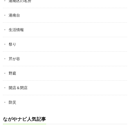
港南区の名所
港南台
生活情報
祭り
芹が谷
野庭
開店＆閉店
防災
ながやナビ人気記事