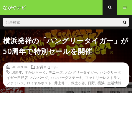
ながやナビ
横浜発祥の「ハングリータイガー」が
50周年で特別セールを開催
2019.09.04
お得＆セール
50周年
,
すかいらーく
,
デニーズ
,
ハングリータイガー
,
ハングリータ
イガー日野店
,
ハンバーグ
,
ハンバーグステーキ
,
ファミリーレストラン
,
ファミレス
,
ロイヤルホスト
,
井上修一
,
保土ヶ谷
,
日野
,
横浜
,
生活情報