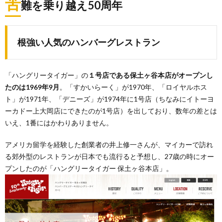
苦
難を乗り越え50周年
根強い人気のハンバーグレストラン
「ハングリータイガー」の
１号店である保土ヶ谷本店がオープンし
たのは1969年9月
。「すかいらーく」が1970年、「ロイヤルホス
ト」が1971年、「デニーズ」が1974年に1号店（ちなみにイトーヨ
ーカドー上大岡店にできたのが1号店）を出しており、数年の差とは
いえ、1番にはかわりありません。
アメリカ留学を経験した創業者の井上修一さんが、マイカーで訪れ
る郊外型のレストランが日本でも流行ると予想し、27歳の時にオー
プンしたのが「ハングリータイガー 保土ヶ谷本店」。