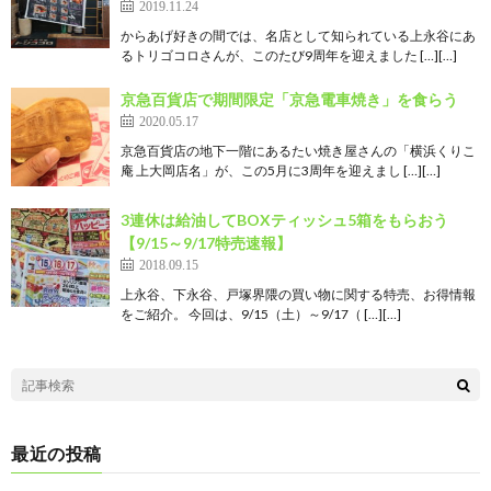
2019.11.24
からあげ好きの間では、名店として知られている上永谷にあ
るトリゴコロさんが、このたび9周年を迎えました […][…]
京急百貨店で期間限定「京急電車焼き」を食らう
2020.05.17
京急百貨店の地下一階にあるたい焼き屋さんの「横浜くりこ
庵 上大岡店名」が、この5月に3周年を迎えまし […][…]
3連休は給油してBOXティッシュ5箱をもらおう
【9/15～9/17特売速報】
2018.09.15
上永谷、下永谷、戸塚界隈の買い物に関する特売、お得情報
をご紹介。 今回は、9/15（土）～9/17（ […][…]
最近の投稿