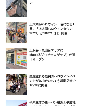
ン
上大岡がハロウィン一色になる1
日。「上大岡ハロウィンタウン
2023」が10/29（日）開催
上永谷・丸山台エリアに
chocoZAP（チョコザップ）が近
日オープン
笑顔溢れる恒例のハロウィンイベ
ントが丸山台いちょう坂商店街で
10/28に開催
平戸立体の第一パン横浜工事跡地