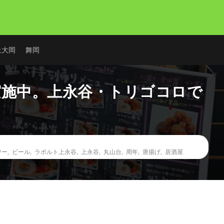
上大岡
舞岡
実施中。上永谷・トリゴコロで
ワー
,
ビール
,
ラポルト上永谷
,
上永谷
,
丸山台
,
周年
,
唐揚げ
,
居酒屋