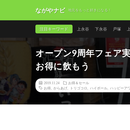
ながやナビ
地元をもっと好きになる！
注目キーワード
上永谷
下永谷
戸塚
オープン9周年フェア
お得に飲もう
2019.11.24
お得＆セール
お得
,
からあげ
,
トリゴコロ
,
ハイボール
,
ハッピーア