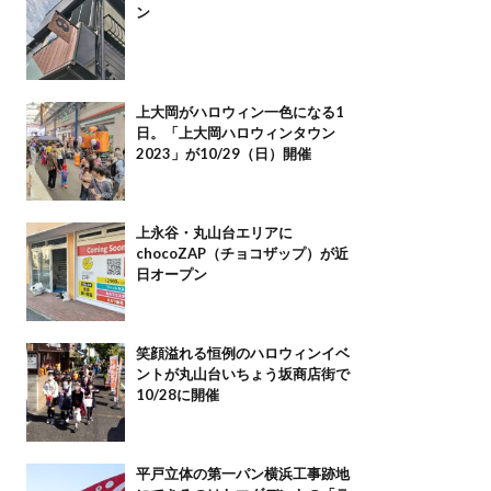
ン
上大岡がハロウィン一色になる1
日。「上大岡ハロウィンタウン
2023」が10/29（日）開催
上永谷・丸山台エリアに
chocoZAP（チョコザップ）が近
日オープン
笑顔溢れる恒例のハロウィンイベ
ントが丸山台いちょう坂商店街で
10/28に開催
平戸立体の第一パン横浜工事跡地