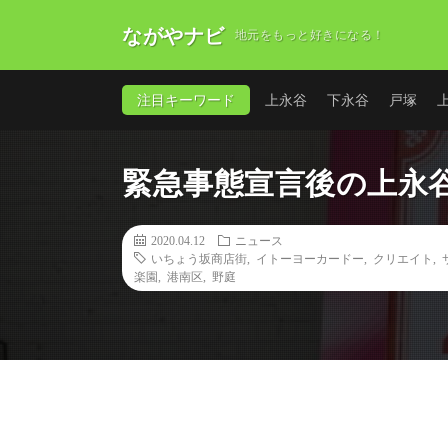
ながやナビ
地元をもっと好きになる！
注目キーワード
上永谷
下永谷
戸塚
緊急事態宣言後の上永
2020.04.12
ニュース
いちょう坂商店街
,
イトーヨーカードー
,
クリエイト
,
楽園
,
港南区
,
野庭