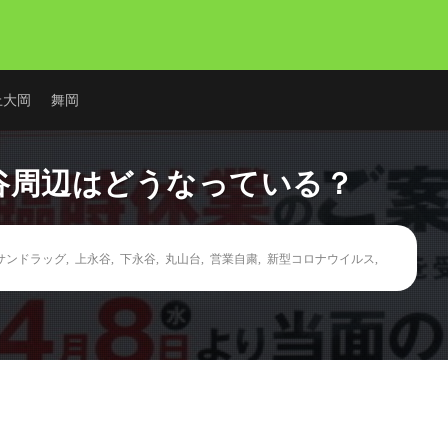
上大岡
舞岡
谷周辺はどうなっている？
サンドラッグ
,
上永谷
,
下永谷
,
丸山台
,
営業自粛
,
新型コロナウイルス
,