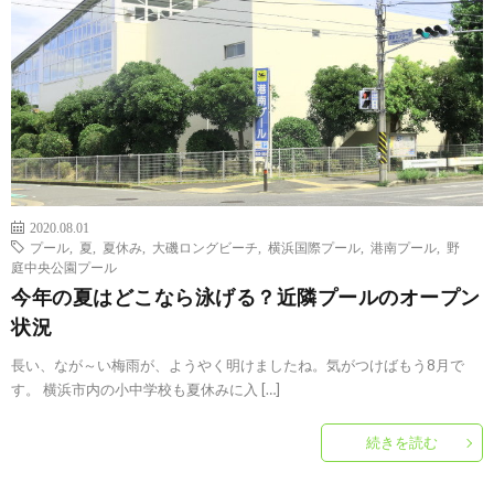
2020.08.01
プール
,
夏
,
夏休み
,
大磯ロングビーチ
,
横浜国際プール
,
港南プール
,
野
庭中央公園プール
今年の夏はどこなら泳げる？近隣プールのオープン
状況
長い、なが～い梅雨が、ようやく明けましたね。気がつけばもう8月で
す。 横浜市内の小中学校も夏休みに入 […]
続きを読む