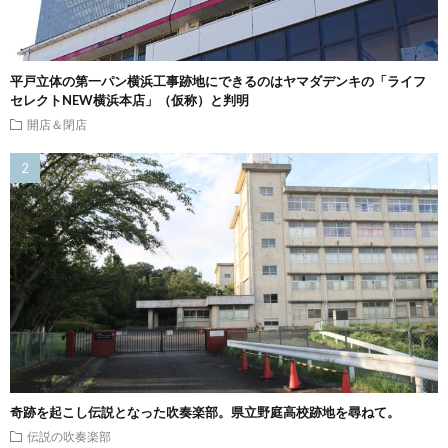
平戸立体の第一パン横浜工事跡地にできるのはヤマダデンキの「ライフ
セレクトNEW横浜本店」（仮称）と判明
開店＆閉店
奇跡を起こし伝説となった吹奏楽部。県立野庭高校跡地を尋ねて。
伝説の吹奏楽部