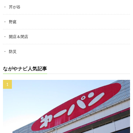
芹が谷
野庭
開店＆閉店
防災
ながやナビ人気記事