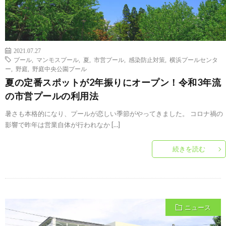
2021.07.27
プール
,
マンモスプール
,
夏
,
市営プール
,
感染防止対策
,
横浜プールセンタ
ー
,
野庭
,
野庭中央公園プール
夏の定番スポットが2年振りにオープン！令和3年流
の市営プールの利用法
暑さも本格的になり、プールが恋しい季節がやってきました。 コロナ禍の
影響で昨年は営業自体が行われなか […]
続きを読む
ニュース