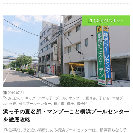
お出かけスポット
2019.07.31
お出かけ
,
キッズ
,
ハマっ子
,
プール
,
マンプー
,
夏休み
,
子ども
,
本牧プー
ル
,
根岸
,
横浜プールセンター
,
横浜市
,
磯子
,
磯子区
浜っ子の夏名所・マンプーこと横浜プールセンター
を徹底攻略
JR根岸駅にほど近い場所にある横浜プールセンターは、横浜育ちなら子