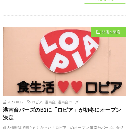
開店＆閉店
2023.10.12
ロピア
,
港南台
,
港南台バーズ
港南台バーズのB1に「ロピア」が初冬にオープン
決定
求人情報誌で明らかになった「ロピア」のオープン 港南台バーズに食品