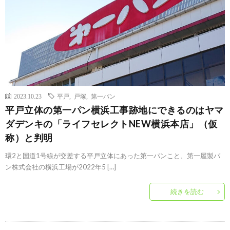
2023.10.23
平戸
,
戸塚
,
第一パン
平戸立体の第一パン横浜工事跡地にできるのはヤマ
ダデンキの「ライフセレクトNEW横浜本店」（仮
称）と判明
環2と国道1号線が交差する平戸立体にあった第一パンこと、第一屋製パ
ン株式会社の横浜工場が2022年5 […]
続きを読む