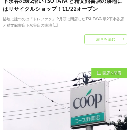
下永谷の環2沿いTSUTAYA と精文館書店の跡地に
はリサイクルショップ！11/22オープン
跡地に建つのは「トレファク」 9月頭に閉店したTSUTAYA 環2下永谷店
と精文館書店下永谷店の跡地 […]
続きを読む
開店＆閉店