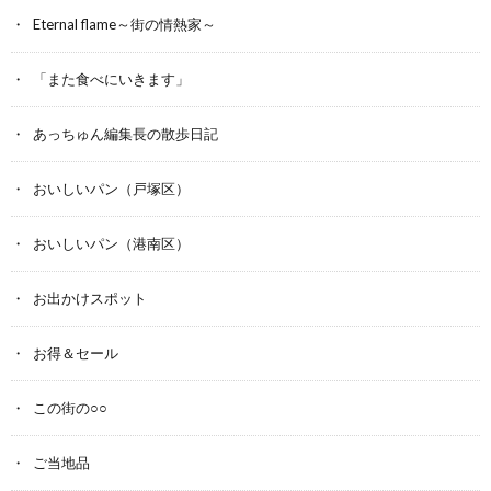
Eternal flame～街の情熱家～
「また食べにいきます」
あっちゅん編集長の散歩日記
おいしいパン（戸塚区）
おいしいパン（港南区）
お出かけスポット
お得＆セール
この街の○○
ご当地品