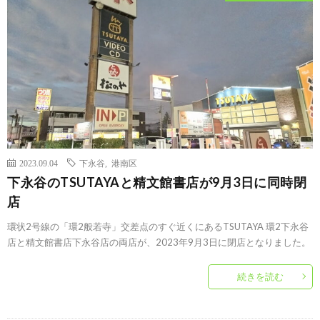
2023.09.04
下永谷
,
港南区
下永谷のTSUTAYAと精文館書店が9月3日に同時閉
店
環状2号線の「環2般若寺」交差点のすぐ近くにあるTSUTAYA 環2下永谷
店と精文館書店下永谷店の両店が、2023年9月3日に閉店となりました。
続きを読む