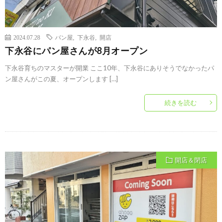
2024.07.28
パン屋
,
下永谷
,
開店
下永谷にパン屋さんが8月オープン
下永谷育ちのマスターが開業 ここ10年、下永谷にありそうでなかったパ
ン屋さんがこの夏、オープンします […]
続きを読む
開店＆閉店