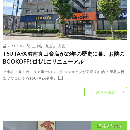
2023.09.05
上永谷
,
丸山台
,
野庭
TSUTAYA港南丸山台店が23年の歴史に幕。お隣の
BOOKOFFは11/1にリニューアル
上永谷・丸山台エリア唯一のレンタルショップが閉店 丸山台の天谷大橋
際交差点にあるTSUTAYA港南丸 […]
続きを読む
開店＆閉店