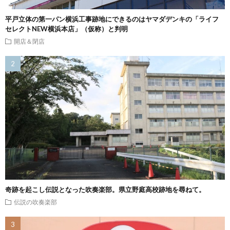
平戸立体の第一パン横浜工事跡地にできるのはヤマダデンキの「ライフ
セレクトNEW横浜本店」（仮称）と判明
開店＆閉店
奇跡を起こし伝説となった吹奏楽部。県立野庭高校跡地を尋ねて。
伝説の吹奏楽部