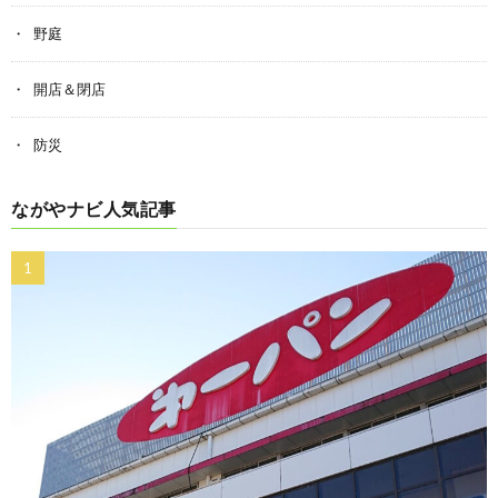
野庭
開店＆閉店
防災
ながやナビ人気記事