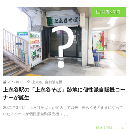
開店＆閉店
2023.10.18
上永谷
,
自動販売機
上永谷駅の「上永谷そば」跡地に個性派自販機コー
ナーが誕生
2021年3月に「上永谷そば」が閉店して以来、長らくそのままになって
いたスペースが個性派自動販売機（ […]
続きを読む