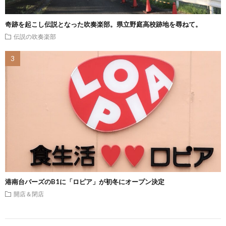
奇跡を起こし伝説となった吹奏楽部。県立野庭高校跡地を尋ねて。
伝説の吹奏楽部
港南台バーズのB1に「ロピア」が初冬にオープン決定
開店＆閉店