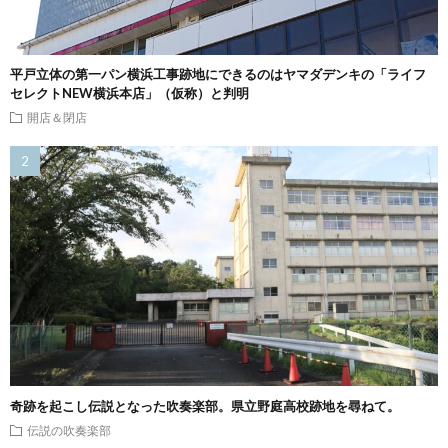
平戸立体の第一パン横浜工事跡地にできるのはヤマダデンキの「ライフ
セレクトNEW横浜本店」（仮称）と判明
開店＆閉店
奇跡を起こし伝説となった吹奏楽部。県立野庭高校跡地を尋ねて。
伝説の吹奏楽部