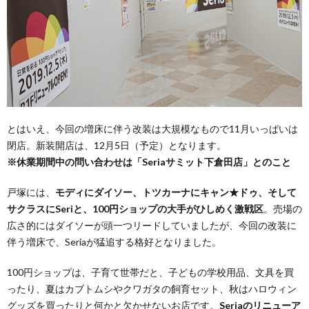
とはいえ、今回の増床に伴う改装は大規模なもので11月いっぱいは
閉店。新装開店は、12月5日（予定）となります。
※休業期間中の問い合わせは「Seriaサミット下倉田店」とのこと
戸塚には、
モディにダイソー、トツカーナにキャン★ドゥ、そして
サクラスにSeriと、100円ショップの大手がひしめく激戦区
。売場の
広さ的にはダイソーが頭一つリードしていましたが、今回の改装に
伴う増床で、Seriaが猛追する格好となりました。
100円ショップは、子育て世帯だと、子どもの学校用品、文具を買
ったり、夏はカブトムシやクワガタの飼育セット、秋はハロウィン
グッズを買ったりと何かと欠かせないお店です。
Seriaのリニューア