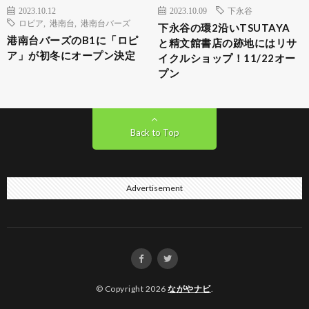
2023.10.12
2023.10.09
下永谷
ロピア
,
港南台
,
港南台バーズ
下永谷の環2沿いTSUTAYA
港南台バーズのB1に「ロピ
と精文館書店の跡地にはリサ
ア」が初冬にオープン決定
イクルショップ！11/22オー
プン
Back to Top
Advertisement
© Copyright 2026
ながやナビ
.