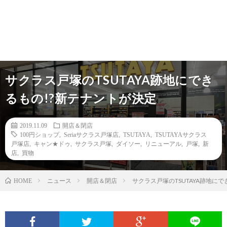
サクラス戸塚のTSUTAYA跡地にでき
るもの!?新テナントが決定
2019.11.09
開店＆閉店
100円ショップ
,
Seriaサクラス戸塚店
,
TSUTAYA
,
TSUTAYAサクラス
戸塚店
,
キャン★ドゥ
,
サクラス戸塚
,
ダイソー
,
リニューアル
,
戸塚
,
新
店
,
買物
ニュース
開店＆閉店
サクラス戸塚のTSUTAYA跡地に
HOME