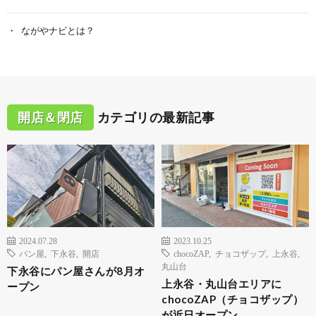
ながやナビとは？
開店＆閉店
カテゴリの最新記事
2024.07.28
2023.10.25
パン屋
,
下永谷
,
開店
chocoZAP
,
チョコザップ
,
上永谷
,
丸山台
下永谷にパン屋さんが8月オ
上永谷・丸山台エリアに
ープン
chocoZAP（チョコザップ）
が近日オープン