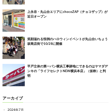
上永谷・丸山台エリアにchocoZAP（チョコザップ）が
近日オープン
笑顔溢れる恒例のハロウィンイベントが丸山台いちょう
坂商店街で10/28に開催
平戸立体の第一パン横浜工事跡地にできるのはヤマダデ
ンキの「ライフセレクトNEW横浜本店」（仮称）と判
明
アーカイブ
2024年7月