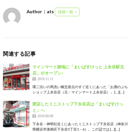
Author：ats
投稿一覧
関連する記事
マインマート跡地に「まいばすけっと 上永谷駅北
店」がオープン♪
2019.11.11
環二沿いの馬洗い橋交差点のすぐ近くにあった「お酒のぷち
ショップ上永谷店（元・マインマート上永谷店）」 […][…]
閉店したミニストップ下永谷店は「まいばすけっ
と」へ
2019.09.09
下永谷・神明社近くにあったミニストップ下永谷店（神奈川
県横浜市港南区下永谷5丁目1－6）。この辺では […][…]