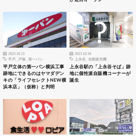
2023.10.23
2023.10.18
平戸
,
戸塚
,
第一パン
上永谷
,
自動販売機
平戸立体の第一パン横浜工事
上永谷駅の「上永谷そば」跡
跡地にできるのはヤマダデン
地に個性派自販機コーナーが
キの「ライフセレクトNEW横
誕生
浜本店」（仮称）と判明