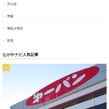
芹が谷
野庭
開店＆閉店
防災
ながやナビ人気記事