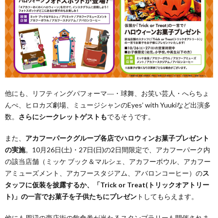
他にも、リフティングパフォーマ―・球舞、お笑い芸人・へらちょ
んぺ、ヒロカズ劇場、ミュージシャンのEyes’ with Yuukiなど出演多
数。
さらにシークレットゲストも
でるそうです。
また、
アカフーパークグループ各店でハロウィンお菓子プレゼント
の実施
。10月26日(土)・27日(日)の2日間限定で、アカフーパーク内
の該当店舗（ミッケ ブック＆マルシェ、アカフーボウル、アカフー
アミューズメント、アカフースタジアム、アバロンコーヒー）の
ス
タッフに仮装を披露するか、「Trick or Treat(トリックオアトリー
ト)」の一言でお菓子を子供たちにプレゼン
トしてもらえます。
他にも周辺の商店街の飲食券が当たるスタンプラリーも開催されま