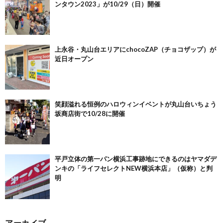
ンタウン2023」が10/29（日）開催
上永谷・丸山台エリアにchocoZAP（チョコザップ）が
近日オープン
笑顔溢れる恒例のハロウィンイベントが丸山台いちょう
坂商店街で10/28に開催
平戸立体の第一パン横浜工事跡地にできるのはヤマダデ
ンキの「ライフセレクトNEW横浜本店」（仮称）と判
明
アーカイブ