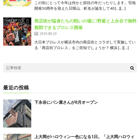
この街にとって今年は何かと節目の年だったりします。宅地
開発50周年を迎えた日限山、町名が誕生して40 […][…]
商店街が猛者たちの戦いの場に!野庭と上永谷で無料
観戦できるプロレス開催
2019.08.10
大日本プロレスが横浜市内の商店街とコラボして実施してい
る「商店街プロレス」をご存知でしょうか？ 横浜 […][…]
最近の投稿
下永谷にパン屋さんが8月オープン
上大岡がハロウィン一色になる1日。「上大岡ハロウィ