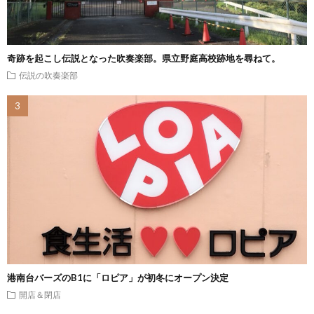
奇跡を起こし伝説となった吹奏楽部。県立野庭高校跡地を尋ねて。
伝説の吹奏楽部
港南台バーズのB1に「ロピア」が初冬にオープン決定
開店＆閉店