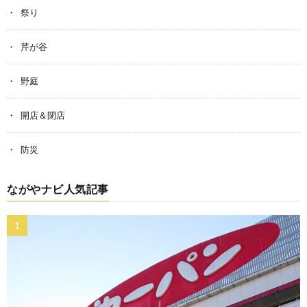
祭り
芹が谷
野庭
開店＆閉店
防災
ながやナビ人気記事