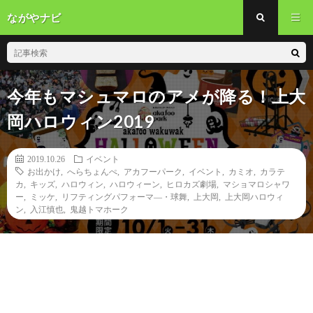
ながやナビ
今年もマシュマロのアメが降る！上大
岡ハロウィン2019
2019.10.26
イベント
お出かけ
,
へらちょんぺ
,
アカフーパーク
,
イベント
,
カミオ
,
カラテ
カ
,
キッズ
,
ハロウィン
,
ハロウィーン
,
ヒロカズ劇場
,
マショマロシャワ
ー
,
ミッケ
,
リフティングパフォーマ―・球舞
,
上大岡
,
上大岡ハロウィ
ン
,
入江慎也
,
鬼越トマホーク