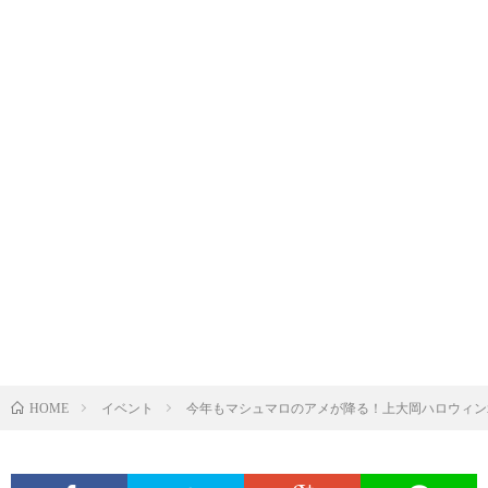
イベント
今年もマシュマロのアメが降る！上大岡ハロウィン2
HOME