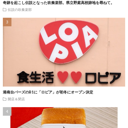
奇跡を起こし伝説となった吹奏楽部。県立野庭高校跡地を尋ねて。
伝説の吹奏楽部
港南台バーズのB1に「ロピア」が初冬にオープン決定
開店＆閉店