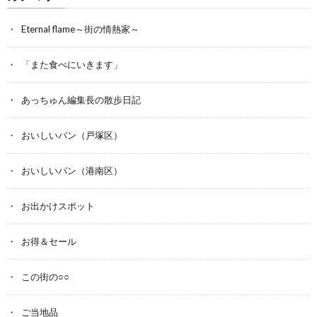
Eternal flame～街の情熱家～
「また食べにいきます」
あっちゅん編集長の散歩日記
おいしいパン（戸塚区）
おいしいパン（港南区）
お出かけスポット
お得＆セール
この街の○○
ご当地品