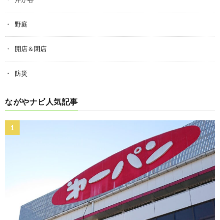
野庭
開店＆閉店
防災
ながやナビ人気記事