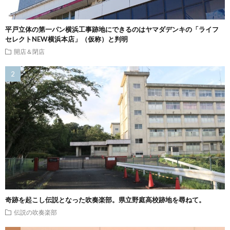
平戸立体の第一パン横浜工事跡地にできるのはヤマダデンキの「ライフ
セレクトNEW横浜本店」（仮称）と判明
開店＆閉店
奇跡を起こし伝説となった吹奏楽部。県立野庭高校跡地を尋ねて。
伝説の吹奏楽部