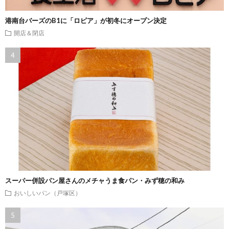
港南台バーズのB1に「ロピア」が初冬にオープン決定
開店＆閉店
スーパー併設パン屋さんのメチャうま食パン・みず穂の和み
おいしいパン（戸塚区）