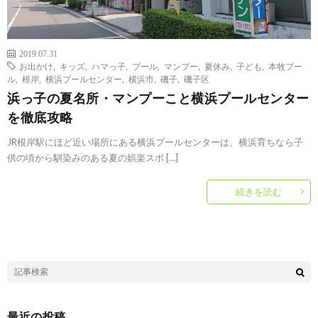
2019.07.31
お出かけ
,
キッズ
,
ハマっ子
,
プール
,
マンプー
,
夏休み
,
子ども
,
本牧プー
ル
,
根岸
,
横浜プールセンター
,
横浜市
,
磯子
,
磯子区
浜っ子の夏名所・マンプーこと横浜プールセンター
を徹底攻略
JR根岸駅にほど近い場所にある横浜プールセンターは、横浜育ちなら子
供の頃から馴染みのある夏の娯楽スポ […]
続きを読む
最近の投稿