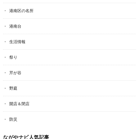
港南区の名所
港南台
生活情報
祭り
芹が谷
野庭
開店＆閉店
防災
ながやナビ人気記事