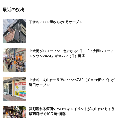
最近の投稿
下永谷にパン屋さんが8月オープン
上大岡がハロウィン一色になる1日。「上大岡ハロウィ
ンタウン2023」が10/29（日）開催
上永谷・丸山台エリアにchocoZAP（チョコザップ）が
近日オープン
笑顔溢れる恒例のハロウィンイベントが丸山台いちょう
坂商店街で10/28に開催