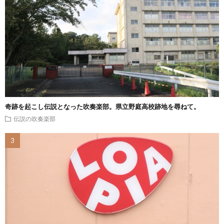
奇跡を起こし伝説となった吹奏楽部。県立野庭高校跡地を尋ねて。
伝説の吹奏楽部