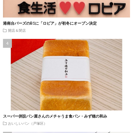
港南台バーズのB1に「ロピア」が初冬にオープン決定
開店＆閉店
スーパー併設パン屋さんのメチャうま食パン・みず穂の和み
おいしいパン（戸塚区）