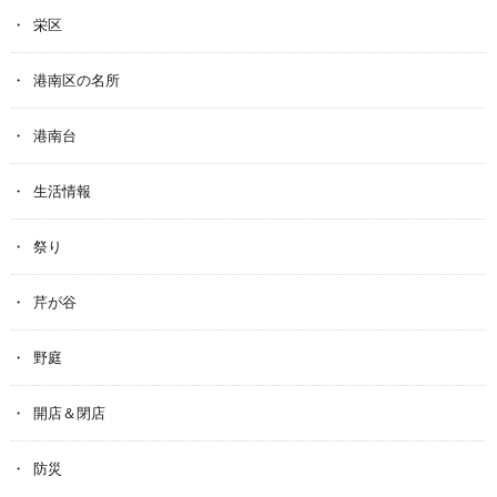
栄区
港南区の名所
港南台
生活情報
祭り
芹が谷
野庭
開店＆閉店
防災