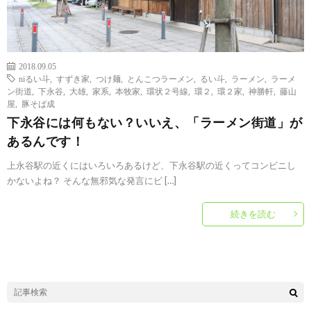
2018.09.05
niるい斗
,
すずき家
,
つけ麺
,
とんこつラーメン
,
るい斗
,
ラーメン
,
ラーメ
ン街道
,
下永谷
,
大雄
,
家系
,
本牧家
,
環状２号線
,
環２
,
環２家
,
神勝軒
,
藤山
屋
,
豚そば成
下永谷には何もない？いいえ、「ラーメン街道」が
あるんです！
上永谷駅の近くにはいろいろあるけど、下永谷駅の近くってコンビニし
かないよね？ そんな無邪気な発言にビ […]
続きを読む