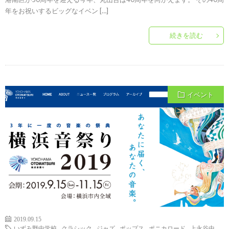
年をお祝いするビッグなイベン […]
続きを読む
イベント
2019.09.15
いずみ野中学校
,
クラシック
,
ジャズ
,
ポップス
,
ポニカロード
,
上永谷中