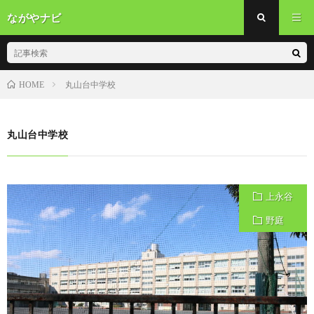
ながやナビ
丸山台中学校
HOME
丸山台中学校
上永谷
野庭