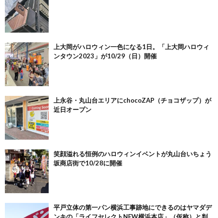
上大岡がハロウィン一色になる1日。「上大岡ハロウィ
ンタウン2023」が10/29（日）開催
上永谷・丸山台エリアにchocoZAP（チョコザップ）が
近日オープン
笑顔溢れる恒例のハロウィンイベントが丸山台いちょう
坂商店街で10/28に開催
平戸立体の第一パン横浜工事跡地にできるのはヤマダデ
ンキの「ライフセレクトNEW横浜本店」（仮称）と判