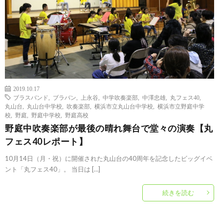
2019.10.17
ブラスバンド
,
ブラバン
,
上永谷
,
中学吹奏楽部
,
中澤忠雄
,
丸フェス40
,
丸山台
,
丸山台中学校
,
吹奏楽部
,
横浜市立丸山台中学校
,
横浜市立野庭中学
校
,
野庭
,
野庭中学校
,
野庭高校
野庭中吹奏楽部が最後の晴れ舞台で堂々の演奏【丸
フェス40レポート】
10月14日（月・祝）に開催された丸山台の40周年を記念したビッグイベ
ント「丸フェス40」。 当日は […]
続きを読む