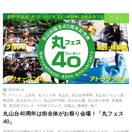
祭り
2019.09.24
イベント
,
上永谷
,
丸フェス40
,
丸山台
,
丸山台40周年
,
丸山台いちょう坂
商店街
,
丸山台ホコテン
,
丸山台中学校
,
丸山台公園
,
丸山台小学校
,
吹奏楽
部
,
商店街プロレス
,
大日本プロレス
,
日限山
,
港南区
,
祭り
丸山台40周年は街全体がお祭り会場！「丸フェス
40」
港南区が50周年を迎える今年、丸山台は40周年を向かえます。 その40周