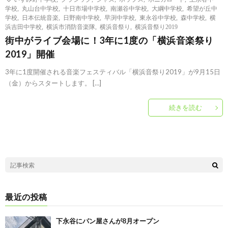
学校
,
丸山台中学校
,
十日市場中学校
,
南瀬谷中学校
,
大綱中学校
,
希望が丘中
学校
,
日本伝統音楽
,
日野南中学校
,
早渕中学校
,
東永谷中学校
,
森中学校
,
横
浜吉田中学校
,
横浜市消防音楽隊
,
横浜音祭り
,
横浜音祭り2019
街中がライブ会場に！3年に1度の「横浜音楽祭り
2019」開催
3年に1度開催される音楽フェスティバル「横浜音祭り2019」が9月15日
（金）からスタートします。 […]
続きを読む
最近の投稿
下永谷にパン屋さんが8月オープン