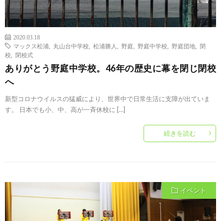
2020.03.18
マックス松浦
,
丸山台中学校
,
松浦勝人
,
野庭
,
野庭中学校
,
野庭団地
,
閉
校
,
閉校式
ありがとう野庭中学校。46年の歴史に幕を閉じ閉校
へ
新型コロナウイルスの猛威により、世界中で日常生活に支障が出ていま
す。 日本でも小、中、高が一斉休校に […]
続きを読む
イベント