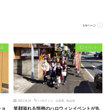
1/4ページ
>
閉店
イベント
2023.10.24
ハロウィン
,
上永谷
,
丸山台
チョ
笑顔溢れる恒例のハロウィンイベントが丸