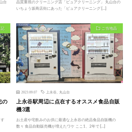
山台
品質重視のクリーニング店「ピュアクリーニング」 丸山台の
いちょう坂商店街にあった「ピュアクリーニング […]
日記
ご当地品
2023.09.07
上永谷
,
丸山台
忠の
上永谷駅周辺に点在するオススメ食品自販
機3選
ます
お土産や宅飲みのお供に最適な上永谷の絶品食品自販機の
数々 食品自動販売機が増えたワケ ここ1、2年で […]