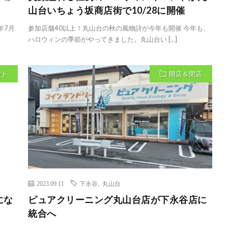
山台いちょう坂商店街で10/28に開催
年7月
参加店舗40以上！丸山台の秋の風物詩が今年も開催 今年も、
ハロウィンの季節がやってきました。丸山台い […]
ント
開店＆閉店
2023.09.11
下永谷
,
丸山台
にな
ピュアクリーニング丸山台店が下永谷店に
統合へ