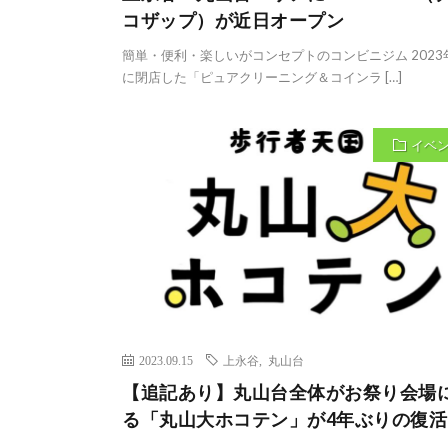
コザップ）が近日オープン
簡単・便利・楽しいがコンセプトのコンビニジム 2023
に閉店した「ピュアクリーニング＆コインラ […]
イベ
2023.09.15
上永谷
,
丸山台
【追記あり】丸山台全体がお祭り会場
る「丸山大ホコテン」が4年ぶりの復活