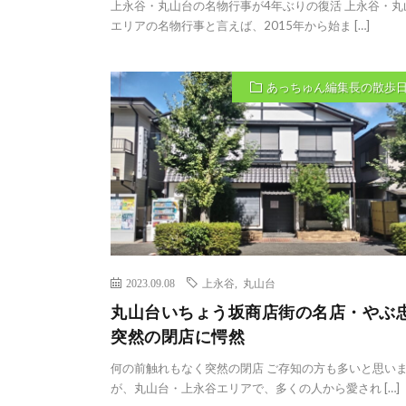
上永谷・丸山台の名物行事が4年ぶりの復活 上永谷・丸
エリアの名物行事と言えば、2015年から始ま […]
あっちゅん編集長の散歩
2023.09.08
上永谷
,
丸山台
丸山台いちょう坂商店街の名店・やぶ
突然の閉店に愕然
何の前触れもなく突然の閉店 ご存知の方も多いと思い
が、丸山台・上永谷エリアで、多くの人から愛され […]