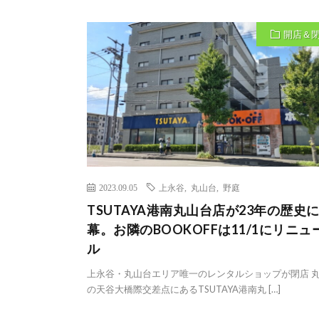
開店＆
2023.09.05
上永谷
,
丸山台
,
野庭
TSUTAYA港南丸山台店が23年の歴史
幕。お隣のBOOKOFFは11/1にリニュ
ル
上永谷・丸山台エリア唯一のレンタルショップが閉店 
の天谷大橋際交差点にあるTSUTAYA港南丸 […]