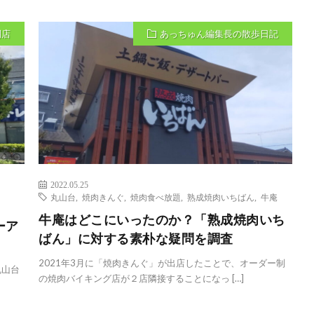
閉店
あっちゅん編集長の散歩日記
2022.05.25
丸山台
,
焼肉きんぐ
,
焼肉食べ放題
,
熟成焼肉いちばん
,
牛庵
に
牛庵はどこにいったのか？「熟成焼肉いち
ーア
ばん」に対する素朴な疑問を調査
2021年3月に「焼肉きんぐ」が出店したことで、オーダー制
丸山台
の焼肉バイキング店が２店隣接することになっ […]