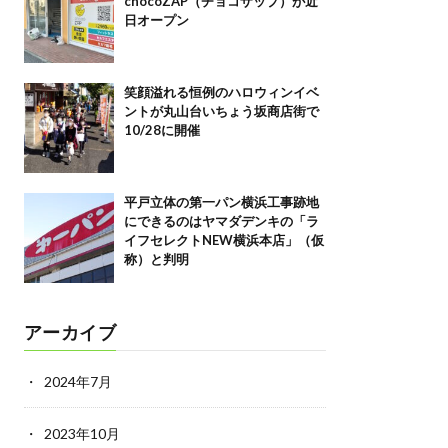
chocoZAP（チョコザップ）が近
日オープン
笑顔溢れる恒例のハロウィンイベ
ントが丸山台いちょう坂商店街で
10/28に開催
平戸立体の第一パン横浜工事跡地
にできるのはヤマダデンキの「ラ
イフセレクトNEW横浜本店」（仮
称）と判明
アーカイブ
2024年7月
2023年10月