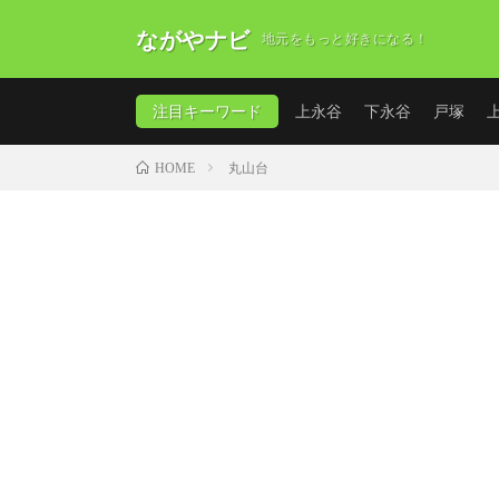
ながやナビ
地元をもっと好きになる！
注目キーワード
上永谷
下永谷
戸塚
丸山台
HOME