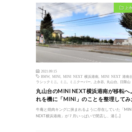
上
2021.09.15
BMW
,
MINI
,
MINI NEXT 横浜港南
,
MINI NEXT 港南
ラシックミニ
,
ミニ
,
ミニクーパー
,
上永谷
,
丸山台
,
日限山
丸山台のMINI NEXT横浜港南が移転へ
れを機に「MINI」のことを整理してみ
牛庵と焼肉キングに挟まれるように存在していた「MIN
NEXT横浜港南」が７月いっぱいで閉店し、港 […]