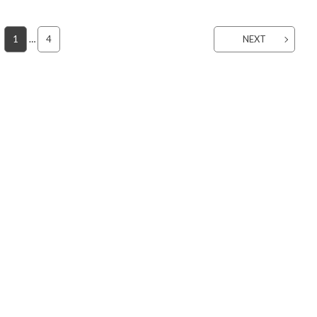
1
…
4
NEXT