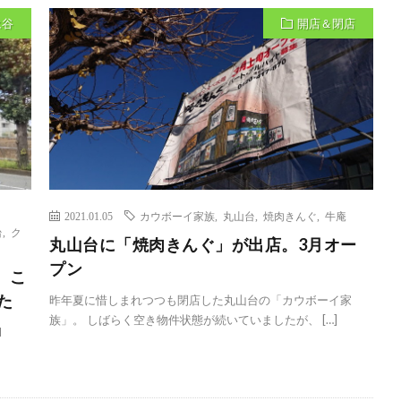
永谷
開店＆閉店
2021.01.05
カウボーイ家族
,
丸山台
,
焼肉きんぐ
,
牛庵
台
,
ク
丸山台に「焼肉きんぐ」が出店。3月オー
プン
。こ
た
昨年夏に惜しまれつつも閉店した丸山台の「カウボーイ家
族」。 しばらく空き物件状態が続いていましたが、 […]
I