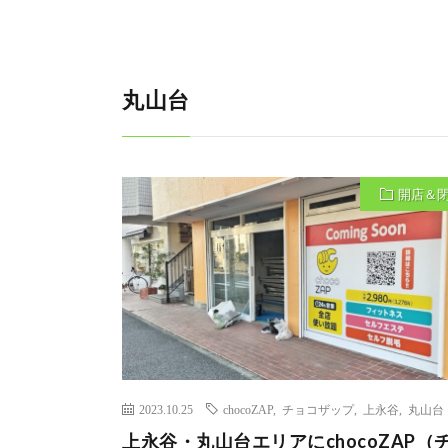
丸山台
開店＆
2023.10.25
chocoZAP
,
チョコザップ
,
上永谷
,
丸山台
上永谷・丸山台エリアにchocoZAP（