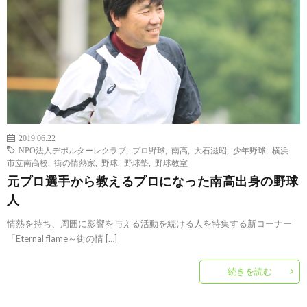
2019.06.22
NPO法人デポルターレクラブ
,
プロ野球
,
南高
,
大石滋昭
,
少年野球
,
横浜
市立南高校
,
街の情熱家
,
野球
,
野球塾
,
野球教室
元プロ選手から教えるプロになった南高出身の野球
人
情熱を持ち、周囲に影響を与える活動を続ける人を特集する新コーナー
「Eternal flame～街の情 […]
続きを読む