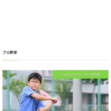
プロ野球
Eternal flame～街の情熱家～