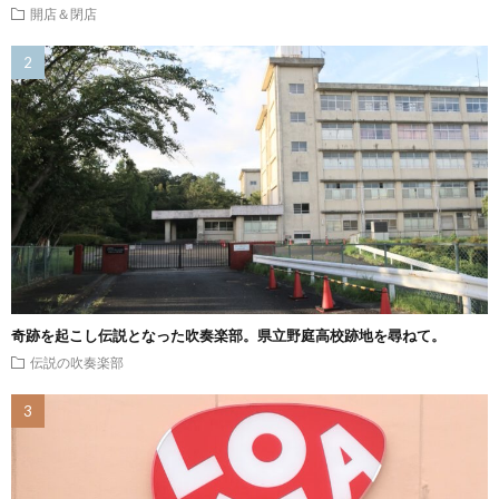
開店＆閉店
奇跡を起こし伝説となった吹奏楽部。県立野庭高校跡地を尋ねて。
伝説の吹奏楽部