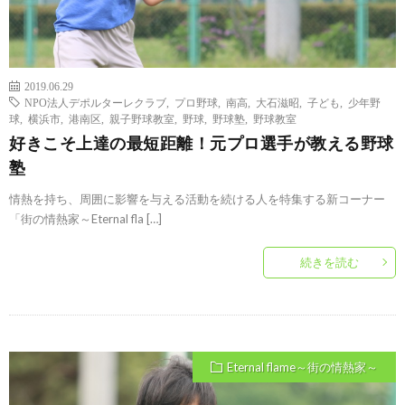
2019.06.29
NPO法人デポルターレクラブ
,
プロ野球
,
南高
,
大石滋昭
,
子ども
,
少年野
球
,
横浜市
,
港南区
,
親子野球教室
,
野球
,
野球塾
,
野球教室
好きこそ上達の最短距離！元プロ選手が教える野球
塾
情熱を持ち、周囲に影響を与える活動を続ける人を特集する新コーナー
「街の情熱家～Eternal fla […]
続きを読む
Eternal flame～街の情熱家～