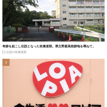
奇跡を起こし伝説となった吹奏楽部。県立野庭高校跡地を尋ねて。
伝説の吹奏楽部