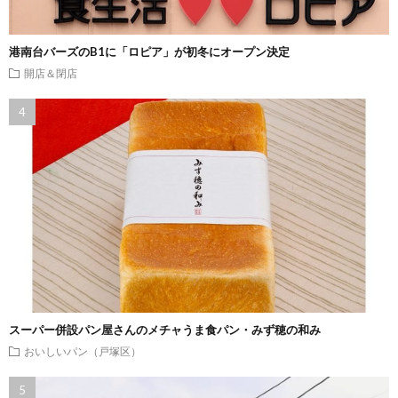
港南台バーズのB1に「ロピア」が初冬にオープン決定
開店＆閉店
スーパー併設パン屋さんのメチャうま食パン・みず穂の和み
おいしいパン（戸塚区）