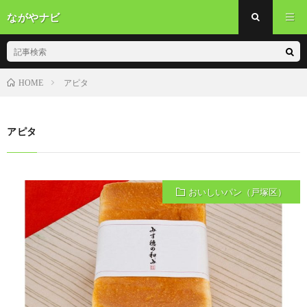
ながやナビ
アピタ
HOME
アピタ
おいしいパン（戸塚区）