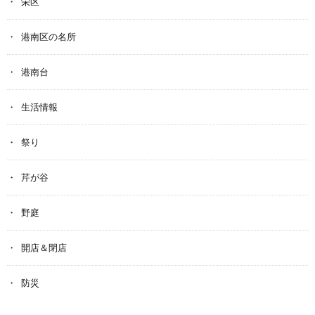
栄区
港南区の名所
港南台
生活情報
祭り
芹が谷
野庭
開店＆閉店
防災