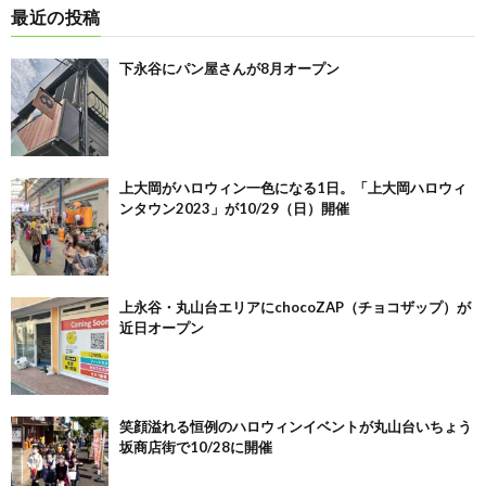
最近の投稿
下永谷にパン屋さんが8月オープン
上大岡がハロウィン一色になる1日。「上大岡ハロウィ
ンタウン2023」が10/29（日）開催
上永谷・丸山台エリアにchocoZAP（チョコザップ）が
近日オープン
笑顔溢れる恒例のハロウィンイベントが丸山台いちょう
坂商店街で10/28に開催