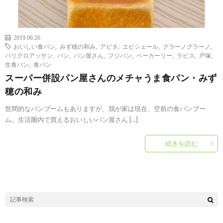
2019.06.26
おいしい食パン
,
みず穂の和み
,
アピタ
,
エピシェール
,
グラーノグラーノ
,
パリクロアッサン
,
パン
,
パン屋さん
,
フジパン
,
ベーカーリー
,
ラピス
,
戸塚
,
生食パン
,
食パン
スーパー併設パン屋さんのメチャうま食パン・みず
穂の和み
世間的なパンブームもありますが、我が家は現在、空前の食パンブー
ム。生活圏内で買えるおいしいパン屋さん […]
続きを読む