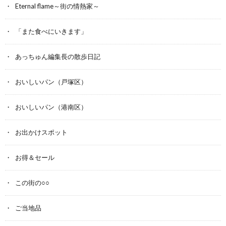
Eternal flame～街の情熱家～
「また食べにいきます」
あっちゅん編集長の散歩日記
おいしいパン（戸塚区）
おいしいパン（港南区）
お出かけスポット
お得＆セール
この街の○○
ご当地品