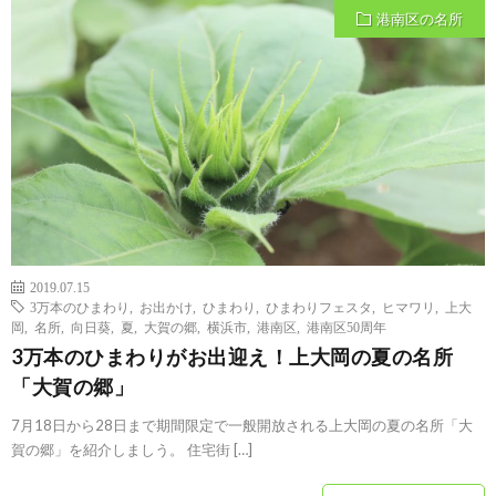
港南区の名所
2019.07.15
3万本のひまわり
,
お出かけ
,
ひまわり
,
ひまわりフェスタ
,
ヒマワリ
,
上大
岡
,
名所
,
向日葵
,
夏
,
大賀の郷
,
横浜市
,
港南区
,
港南区50周年
3万本のひまわりがお出迎え！上大岡の夏の名所
「大賀の郷」
7月18日から28日まで期間限定で一般開放される上大岡の夏の名所「大
賀の郷」を紹介しましう。 住宅街 […]