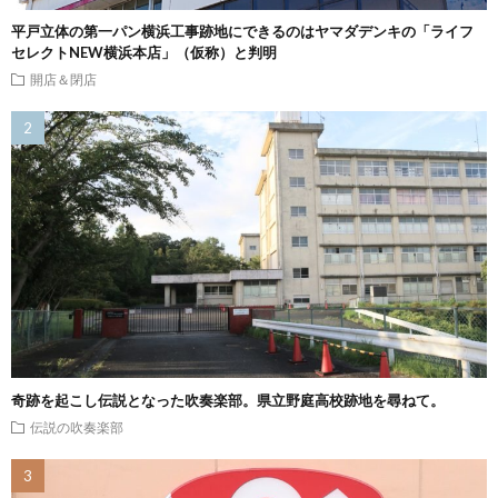
平戸立体の第一パン横浜工事跡地にできるのはヤマダデンキの「ライフ
セレクトNEW横浜本店」（仮称）と判明
開店＆閉店
奇跡を起こし伝説となった吹奏楽部。県立野庭高校跡地を尋ねて。
伝説の吹奏楽部