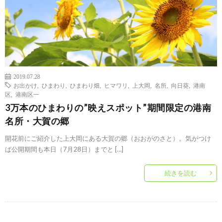
2019.07.28
お出かけ
,
ひまわり
,
ひまわり畑
,
ヒマワリ
,
上大岡
,
名所
,
向日葵
,
港南
区
,
港南区一
3万本のひまわりの”映えスポット”期間限定の港南
名所・大賀の郷
開花前にご紹介した上大岡にある大賀の郷（おおがのさと）。気がつけ
ば公開期間も本日（7月28日）までと […]
続きを読む