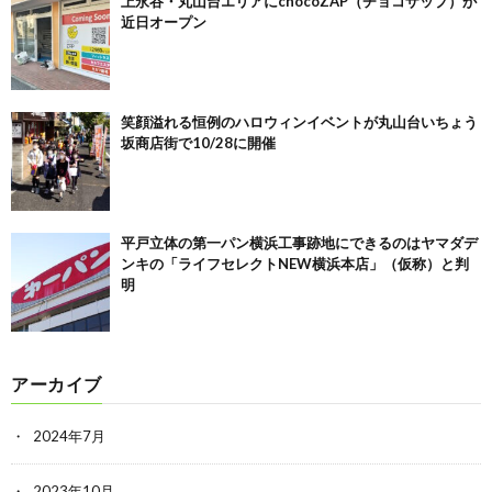
上永谷・丸山台エリアにchocoZAP（チョコザップ）が
近日オープン
笑顔溢れる恒例のハロウィンイベントが丸山台いちょう
坂商店街で10/28に開催
平戸立体の第一パン横浜工事跡地にできるのはヤマダデ
ンキの「ライフセレクトNEW横浜本店」（仮称）と判
明
アーカイブ
2024年7月
2023年10月