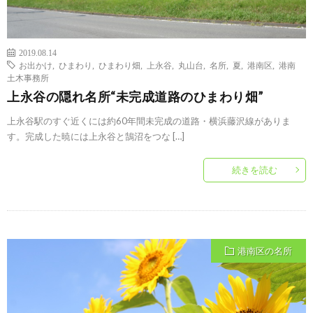
2019.08.14
お出かけ
,
ひまわり
,
ひまわり畑
,
上永谷
,
丸山台
,
名所
,
夏
,
港南区
,
港南
土木事務所
上永谷の隠れ名所“未完成道路のひまわり畑”
上永谷駅のすぐ近くには約60年間未完成の道路・横浜藤沢線がありま
す。完成した暁には上永谷と鵠沼をつな […]
続きを読む
港南区の名所