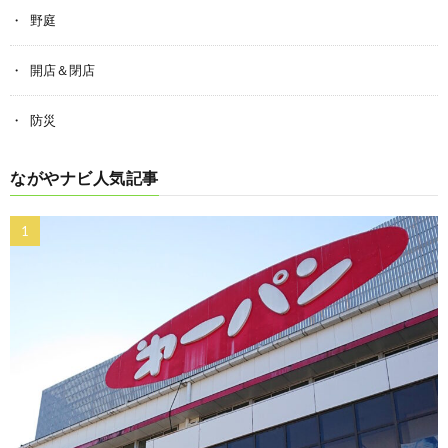
野庭
開店＆閉店
防災
ながやナビ人気記事