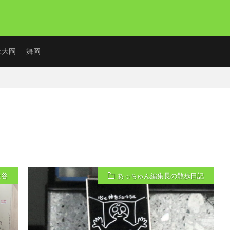
上大岡
舞岡
永谷
あっちゅん編集長の散歩日記