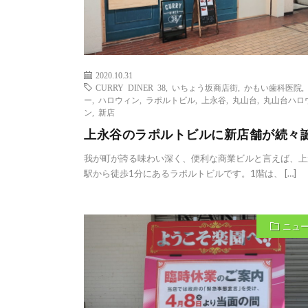
2020.10.31
CURRY DINER 38
,
いちょう坂商店街
,
かもい歯科医院
,
ー
,
ハロウィン
,
ラポルトビル
,
上永谷
,
丸山台
,
丸山台ハロ
ン
,
新店
上永谷のラポルトビルに新店舗が続々
我が町が誇る味わい深く、便利な商業ビルと言えば、上
駅から徒歩1分にあるラポルトビルです。1階は、 […]
ニュ