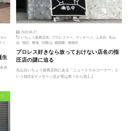
2020.06.27
カレ
いちょう坂商店街
,
プロレスラー
,
マッサージ
,
上永谷
,
丸山
ウィ
台
,
指圧
,
整体
,
日限山
,
格闘家
,
港南区
プロレス好きなら放っておけない店名の指
誕生
圧店の謎に迫る
永谷
丸山台いちょう坂商店街にある「ニュートラルコーナー」と
いう指圧&マッサージ店が実は前々から気 […]
ース