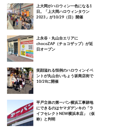
上大岡がハロウィン一色になる1
日。「上大岡ハロウィンタウン
2023」が10/29（日）開催
上永谷・丸山台エリアに
chocoZAP（チョコザップ）が近
日オープン
笑顔溢れる恒例のハロウィンイベ
ントが丸山台いちょう坂商店街で
10/28に開催
平戸立体の第一パン横浜工事跡地
にできるのはヤマダデンキの「ラ
イフセレクトNEW横浜本店」（仮
称）と判明