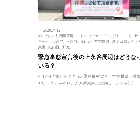
2020.04.12
いちょう坂商店街
,
イトーヨーカードー
,
クリエイト
,
サ
ラッグ
,
上永谷
,
下永谷
,
丸山台
,
営業自粛
,
新型コロナウイ
楽園
,
港南区
,
野庭
緊急事態宣言後の上永谷周辺はどうな
いる？
4月7日に国から出された緊急事態宣言。神奈川県も対
ということもあり、この週末の上永谷は、いつも […]