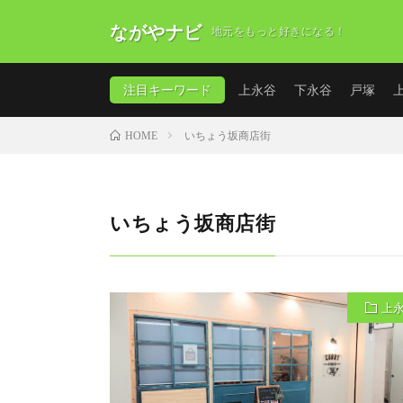
ながやナビ
地元をもっと好きになる！
注目キーワード
上永谷
下永谷
戸塚
いちょう坂商店街
HOME
いちょう坂商店街
上