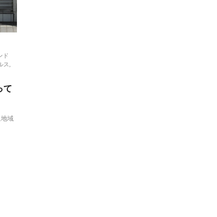
ンド
ルス
,
って
象地域