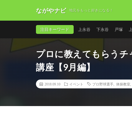
ながやナビ
地元をもっと好きになる！
注目キーワード
上永谷
下永谷
戸塚
プロに教えてもらうチ
講座【9月編】
2018.09.10
イベント
プロ野球選手
,
体操教室