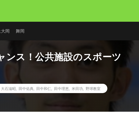
上大岡
舞岡
ャンス！公共施設のスポーツ
,
大石滋昭
,
田中佑典
,
田中和仁
,
田中理恵
,
米田功
,
野球教室