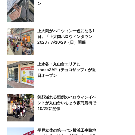
ン
上大岡がハロウィン一色になる1
日。「上大岡ハロウィンタウン
2023」が10/29（日）開催
上永谷・丸山台エリアに
chocoZAP（チョコザップ）が近
日オープン
笑顔溢れる恒例のハロウィンイベ
ントが丸山台いちょう坂商店街で
10/28に開催
平戸立体の第一パン横浜工事跡地