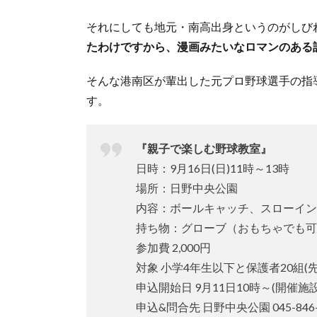
それにしても地元・南高出身というのがしび
たわけですから、漫画みたいなロマンのある
そんな港南区が輩出した元プロ野球選手の指
す。
『親子で楽しむ野球教室』
日時：9月16日(日)11時～13時
場所：日野中央公園
内容：ボールキャッチ、スローイン
持ち物：グローブ（おもちゃでも可
参加費 2,000円
対象 小学4年生以下と保護者20組(先
申込開始日 9月11日10時～(開催施
申込&問合先 日野中央公園 045-846-