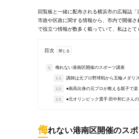
回覧板と一緒に配布される横浜市の広報誌「
市政や区政に関する情報から、市内で開催さ
で役立つ情報が数多く載っていて、私はとて
目次
侮れない港南区開催のスポーツ講座
1.
講師は元プロ野球戦から五輪メダリ
1.1.
●南高出身の元プロが教える親子で楽
1.2.
●元オリンピック選手 田中和仁さん
1.3.
侮
れない港南区開催のスポ