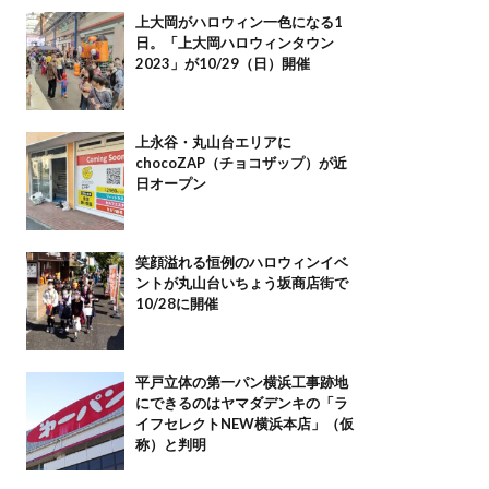
上大岡がハロウィン一色になる1
日。「上大岡ハロウィンタウン
2023」が10/29（日）開催
上永谷・丸山台エリアに
chocoZAP（チョコザップ）が近
日オープン
笑顔溢れる恒例のハロウィンイベ
ントが丸山台いちょう坂商店街で
10/28に開催
平戸立体の第一パン横浜工事跡地
にできるのはヤマダデンキの「ラ
イフセレクトNEW横浜本店」（仮
称）と判明