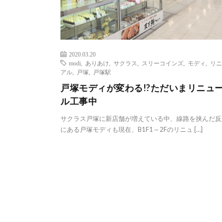
2020.03.20
modi
,
ありあけ
,
サクラス
,
スリーコインズ
,
モディ
,
リニ
アル
,
戸塚
,
戸塚駅
戸塚モディが変わる!?ただいまリニュ
ル工事中
サクラス戸塚に新店舗が増えている中、線路を挟んだ反
にある戸塚モディも現在、B1F1～2Fのリニュ […]