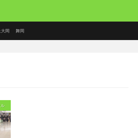
上大岡
舞岡
アル