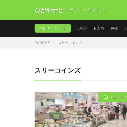
ながやナビ
地元をもっと好きになる！
注目キーワード
上永谷
下永谷
戸塚
スリーコインズ
HOME
スリーコインズ
リニュー