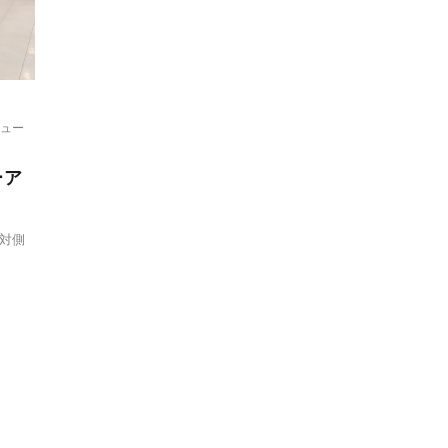
ュー
ーア
対側