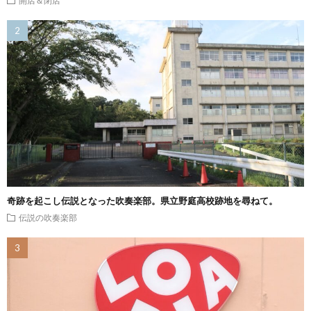
奇跡を起こし伝説となった吹奏楽部。県立野庭高校跡地を尋ねて。
伝説の吹奏楽部