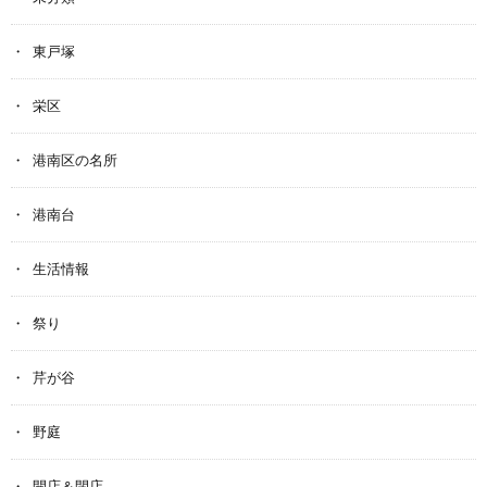
東戸塚
栄区
港南区の名所
港南台
生活情報
祭り
芹が谷
野庭
開店＆閉店