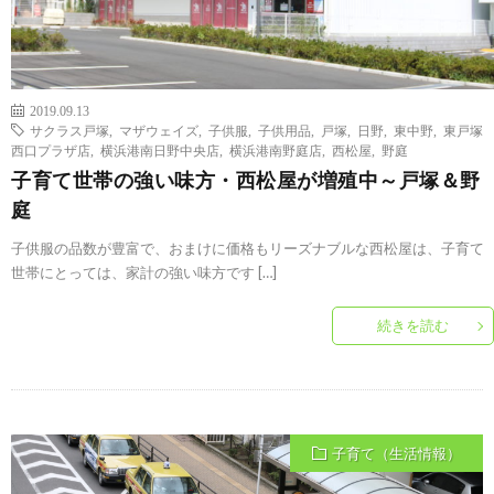
2019.09.13
サクラス戸塚
,
マザウェイズ
,
子供服
,
子供用品
,
戸塚
,
日野
,
東中野
,
東戸塚
西口プラザ店
,
横浜港南日野中央店
,
横浜港南野庭店
,
西松屋
,
野庭
子育て世帯の強い味方・西松屋が増殖中～戸塚＆野
庭
子供服の品数が豊富で、おまけに価格もリーズナブルな西松屋は、子育て
世帯にとっては、家計の強い味方です […]
続きを読む
子育て（生活情報）