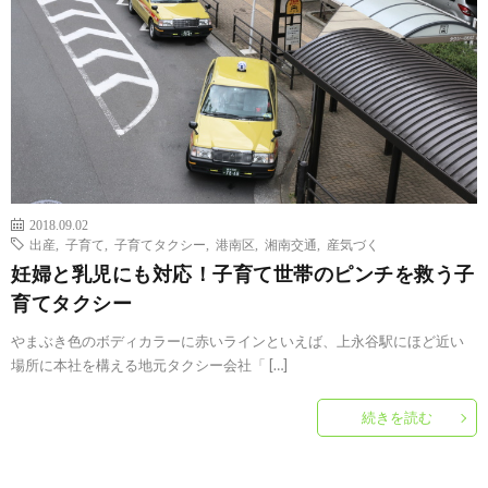
2018.09.02
出産
,
子育て
,
子育てタクシー
,
港南区
,
湘南交通
,
産気づく
妊婦と乳児にも対応！子育て世帯のピンチを救う子
育てタクシー
やまぶき色のボディカラーに赤いラインといえば、上永谷駅にほど近い
場所に本社を構える地元タクシー会社「 […]
続きを読む