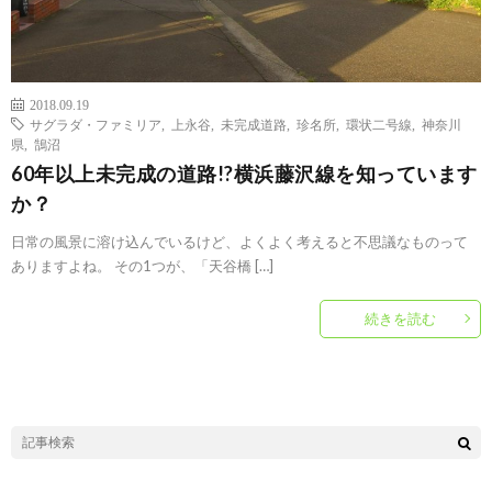
2018.09.19
サグラダ・ファミリア
,
上永谷
,
未完成道路
,
珍名所
,
環状二号線
,
神奈川
県
,
鵠沼
60年以上未完成の道路!?横浜藤沢線を知っています
か？
日常の風景に溶け込んでいるけど、よくよく考えると不思議なものって
ありますよね。 その1つが、「天谷橋 […]
続きを読む