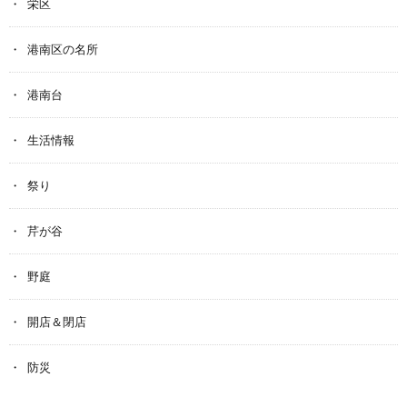
栄区
港南区の名所
港南台
生活情報
祭り
芹が谷
野庭
開店＆閉店
防災