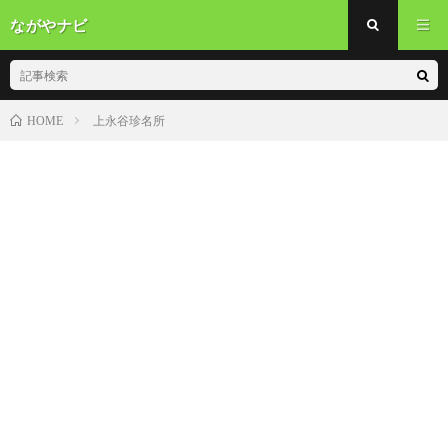
ながやナビ
上永谷珍名所
HOME