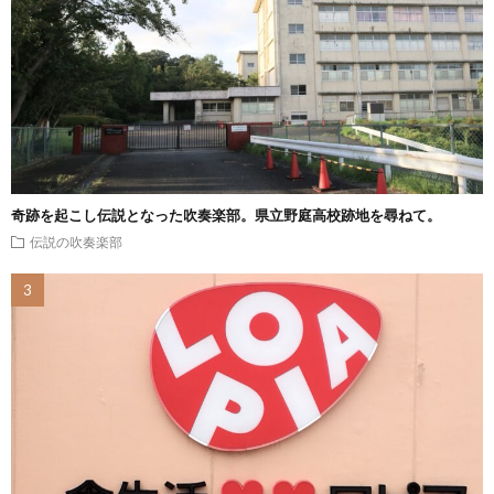
奇跡を起こし伝説となった吹奏楽部。県立野庭高校跡地を尋ねて。
伝説の吹奏楽部