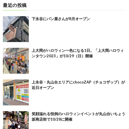
最近の投稿
下永谷にパン屋さんが8月オープン
上大岡がハロウィン一色になる1日。「上大岡ハロウィ
ンタウン2023」が10/29（日）開催
上永谷・丸山台エリアにchocoZAP（チョコザップ）が
近日オープン
笑顔溢れる恒例のハロウィンイベントが丸山台いちょう
坂商店街で10/28に開催