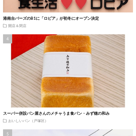
港南台バーズのB1に「ロピア」が初冬にオープン決定
開店＆閉店
スーパー併設パン屋さんのメチャうま食パン・みず穂の和み
おいしいパン（戸塚区）